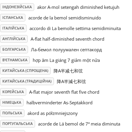
akor A-mol setengah diminished ketujuh
ІНДОНЕЗІЙСЬКА
Русский
acorde de la bemol semidisminuido
ІСПАНСЬКА
accordo di La bemolle settima semidiminuita
ІТАЛІЙСЬКА
Svenska
A-flat half-diminished seventh chord
АНГЛІЙСЬКА
Ла-бемол полуумален септакорд
Tiếng Việt
БОЛГАРСЬКА
hợp âm La giáng 7 giảm một nửa
В’ЄТНАМСЬКА
Türkçe
降A半减七和弦
КИТАЙСЬКА (СПРОЩЕНА)
降A半減七和弦
КИТАЙСЬКА (ТРАДИЦІЙНА)
Українська
A-flat major seventh flat five chord
КОРЕЙСЬКА
halbverminderter As-Septakkord
НІМЕЦЬКА
简体中文
akord as półzmniejszony
ПОЛЬСЬКА
acorde de Lá bemol de 7ª meia diminuta
ПОРТУГАЛЬСЬКА
繁體中文