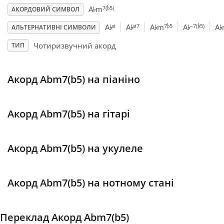
♭
♭
7(
5)
A
m
АКОРДОВИЙ СИМВОЛ
♭
♭
♭
♭
♭
♭
♭
Français
ø
ø7
7
5
–7(
5)
A
A
A
m
A
A
АЛЬТЕРНАТИВНІ СИМВОЛИ
Чотиризвучний акорд
ТИП
한국어
Акорд Abm7(b5) на піаніно
हिन्दी
Акорд Abm7(b5) на гітарі
Italiano
Акорд Abm7(b5) на укулеле
日本語
Polski
Акорд Abm7(b5) на нотному стані
Português
Переклад Акорд Abm7(b5)