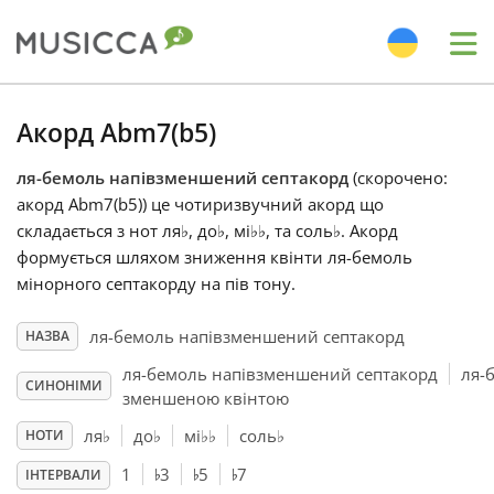
Me
Bahasa Indonesia
Акорд Abm7(b5)
ля-бемоль напівзменшений септакорд
(скорочено:
Български
акорд Abm7(b5)) це чотиризвучний акорд що
складається з нот ля
♭
, до
♭
, мі
♭
♭
, та соль
♭
. Акорд
Dansk
формується шляхом зниження квінти ля-бемоль
мінорного септакорду на пів тону.
Deutsch
ля-бемоль напівзменшений септакорд
НАЗВА
ля-бемоль напівзменшений септакорд
ля-
СИНОНІМИ
English
зменшеною квінтою
ля
♭
до
♭
мі
♭
♭
соль
♭
НОТИ
♭
♭
♭
Español
1
3
5
7
ІНТЕРВАЛИ