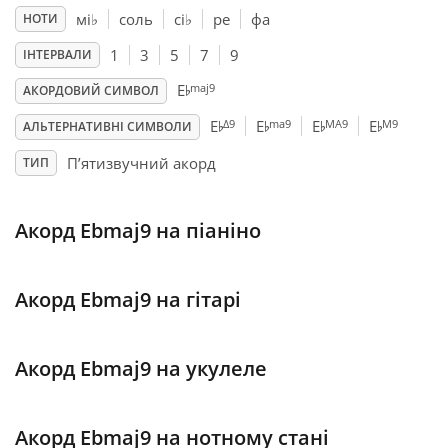
мі
♭
соль
сі
♭
ре
фа
НОТИ
Français
1
3
5
7
9
ІНТЕРВАЛИ
♭
maj9
E
АКОРДОВИЙ СИМВОЛ
♭
♭
♭
♭
한국어
Δ9
ma9
MA9
M9
E
E
E
E
АЛЬТЕРНАТИВНІ СИМВОЛИ
П’ятизвучний акорд
ТИП
हिन्दी
Акорд Ebmaj9 на піаніно
Italiano
Акорд Ebmaj9 на гітарі
日本語
Polski
Акорд Ebmaj9 на укулеле
Português
Акорд Ebmaj9 на нотному стані