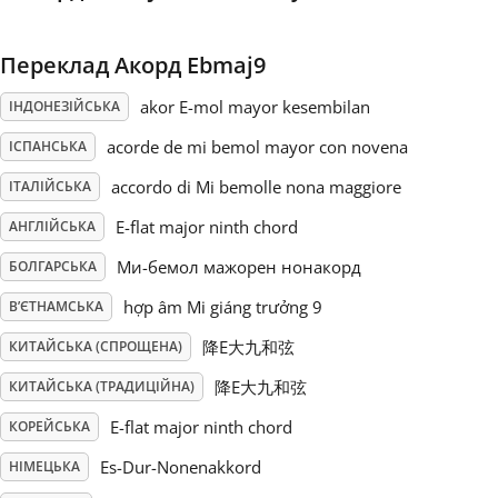
Русский
Переклад Акорд Ebmaj9
akor E-mol mayor kesembilan
ІНДОНЕЗІЙСЬКА
Svenska
acorde de mi bemol mayor con novena
ІСПАНСЬКА
accordo di Mi bemolle nona maggiore
Tiếng Việt
ІТАЛІЙСЬКА
E-flat major ninth chord
АНГЛІЙСЬКА
Türkçe
Ми-бемол мажорен нонакорд
БОЛГАРСЬКА
hợp âm Mi giáng trưởng 9
В’ЄТНАМСЬКА
Українська
降E大九和弦
КИТАЙСЬКА (СПРОЩЕНА)
降E大九和弦
КИТАЙСЬКА (ТРАДИЦІЙНА)
简体中文
E-flat major ninth chord
КОРЕЙСЬКА
Es-Dur-Nonenakkord
НІМЕЦЬКА
繁體中文