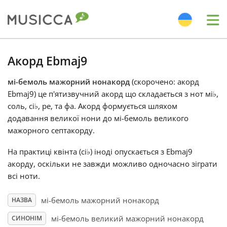
Me
Bahasa Indonesia
Акорд Ebmaj9
мі-бемоль мажорний нонакорд
(скорочено: акорд
Български
Ebmaj9) це п'ятизвучний акорд що складається з нот мі
♭
,
соль, сі
♭
, ре, та фа. Акорд формується шляхом
Dansk
додавання великої нони до мі-бемоль великого
мажорного септакорду.
Deutsch
На практиці квінта (сі
♭
) іноді опускається з Ebmaj9
акорду, оскільки не завжди можливо одночасно зіграти
всі ноти.
English
мі-бемоль мажорний нонакорд
НАЗВА
Español
мі-бемоль великий мажорний нонакорд
СИНОНІМ