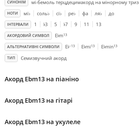
мі-бемоль терцдецимакорд на мiнорному триз
СИНОНІМ
Français
мі
♭
соль
♭
сі
♭
ре
♭
фа
ля
♭
до
НОТИ
♭
♭
1
3
5
7
9
11
13
ІНТЕРВАЛИ
♭
한국어
13
E
m
АКОРДОВИЙ СИМВОЛ
♭
♭
♭
–13
13
13
E
E
mi
E
min
АЛЬТЕРНАТИВНІ СИМВОЛИ
हिन्दी
Семизвучний акорд
ТИП
Italiano
Акорд Ebm13 на піаніно
日本語
Акорд Ebm13 на гітарі
Polski
Акорд Ebm13 на укулеле
Português