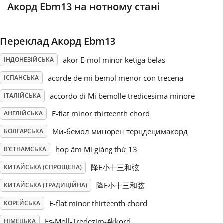
Акорд Ebm13 на нотному стані
Русский
Переклад Акорд Ebm13
Svenska
akor E-mol minor ketiga belas
ІНДОНЕЗІЙСЬКА
acorde de mi bemol menor con trecena
ІСПАНСЬКА
Tiếng Việt
accordo di Mi bemolle tredicesima minore
ІТАЛІЙСЬКА
E-flat minor thirteenth chord
АНГЛІЙСЬКА
Türkçe
Ми-бемол минорен терцдецимакорд
БОЛГАРСЬКА
Українська
hợp âm Mi giáng thứ 13
В’ЄТНАМСЬКА
降E小十三和弦
КИТАЙСЬКА (СПРОЩЕНА)
简体中文
降E小十三和弦
КИТАЙСЬКА (ТРАДИЦІЙНА)
E-flat minor thirteenth chord
КОРЕЙСЬКА
繁體中文
Es-Moll-Tredezim-Akkord
НІМЕЦЬКА