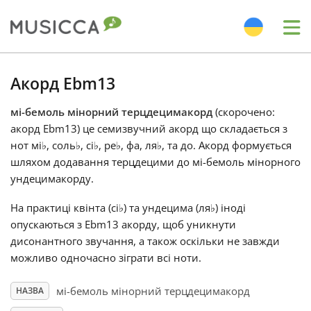
Me
Bahasa Indonesia
Акорд Ebm13
мі-бемоль мінорний терцдецимакорд
(скорочено:
Български
акорд Ebm13) це семизвучний акорд що складається з
нот мі
♭
, соль
♭
, сі
♭
, ре
♭
, фа, ля
♭
, та до. Акорд формується
Dansk
шляхом додавання терцдецими до мі-бемоль мінорного
ундецимакорду.
Deutsch
На практиці квінта (сі
♭
) та ундецима (ля
♭
) іноді
опускаються з Ebm13 акорду, щоб уникнути
дисонантного звучання, а також оскільки не завжди
English
можливо одночасно зіграти всі ноти.
мі-бемоль мінорний терцдецимакорд
НАЗВА
Español