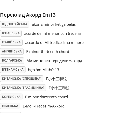
Русский
Переклад Акорд Em13
akor E minor ketiga belas
ІНДОНЕЗІЙСЬКА
Svenska
acorde de mi menor con trecena
ІСПАНСЬКА
accordo di Mi tredicesima minore
Tiếng Việt
ІТАЛІЙСЬКА
E minor thirteenth chord
АНГЛІЙСЬКА
Türkçe
Ми минорен терцдецимакорд
БОЛГАРСЬКА
hợp âm Mi thứ 13
В’ЄТНАМСЬКА
Українська
E小十三和弦
КИТАЙСЬКА (СПРОЩЕНА)
E小十三和弦
КИТАЙСЬКА (ТРАДИЦІЙНА)
简体中文
E minor thirteenth chord
КОРЕЙСЬКА
E-Moll-Tredezim-Akkord
НІМЕЦЬКА
繁體中文