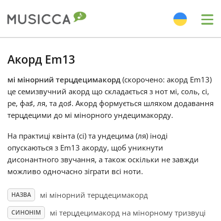
Me
Bahasa Indonesia
Акорд Em13
мі мінорний терцдецимакорд
(скорочено: акорд Em13)
Български
це семизвучний акорд що складається з нот мі, соль, сі,
ре, фа
♯
, ля, та до
♯
. Акорд формується шляхом додавання
Dansk
терцдецими до мі мінорного ундецимакорду.
На практиці квінта (сі) та ундецима (ля) іноді
Deutsch
опускаються з Em13 акорду, щоб уникнути
дисонантного звучання, а також оскільки не завжди
можливо одночасно зіграти всі ноти.
English
мі мінорний терцдецимакорд
НАЗВА
Español
мі терцдецимакорд на мiнорному тризвуцi
СИНОНІМ