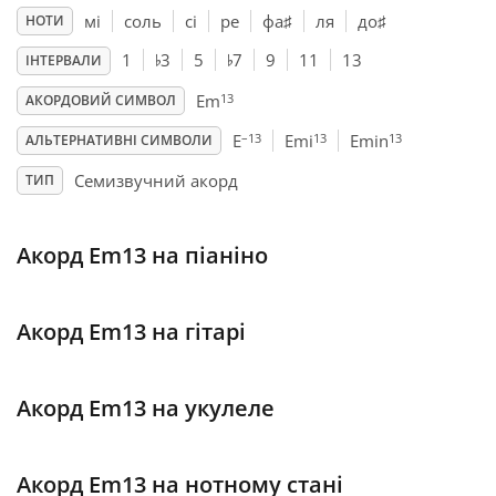
мі
соль
сі
ре
фа
♯
ля
до
♯
НОТИ
♭
♭
Français
1
3
5
7
9
11
13
ІНТЕРВАЛИ
13
Em
АКОРДОВИЙ СИМВОЛ
한국어
–13
13
13
E
Emi
Emin
АЛЬТЕРНАТИВНІ СИМВОЛИ
Семизвучний акорд
ТИП
हिन्दी
Акорд Em13 на піаніно
Italiano
Акорд Em13 на гітарі
日本語
Polski
Акорд Em13 на укулеле
Português
Акорд Em13 на нотному стані