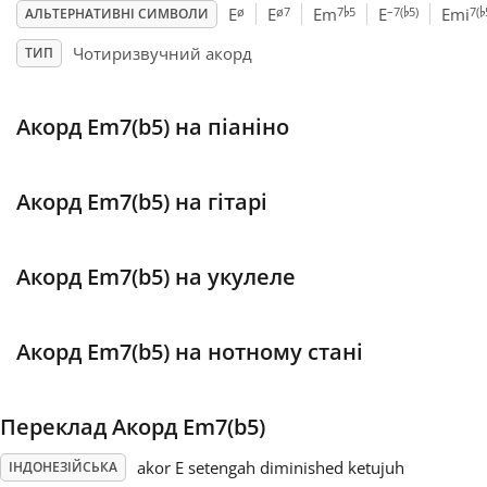
♭
♭
♭
ø
ø7
7
5
–7(
5)
7(
E
E
Em
E
Emi
АЛЬТЕРНАТИВНІ СИМВОЛИ
Français
Чотиризвучний акорд
ТИП
한국어
Акорд Em7(b5) на піаніно
हिन्दी
Акорд Em7(b5) на гітарі
Italiano
Акорд Em7(b5) на укулеле
日本語
Акорд Em7(b5) на нотному стані
Polski
Переклад Акорд Em7(b5)
Português
akor E setengah diminished ketujuh
ІНДОНЕЗІЙСЬКА