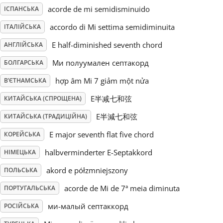
acorde de mi semidisminuido
ІСПАНСЬКА
Русский
accordo di Mi settima semidiminuita
ІТАЛІЙСЬКА
E half-diminished seventh chord
АНГЛІЙСЬКА
Svenska
Ми полуумален септакорд
БОЛГАРСЬКА
hợp âm Mi 7 giảm một nửa
В’ЄТНАМСЬКА
Tiếng Việt
E半减七和弦
КИТАЙСЬКА (СПРОЩЕНА)
Türkçe
E半減七和弦
КИТАЙСЬКА (ТРАДИЦІЙНА)
E major seventh flat five chord
КОРЕЙСЬКА
Українська
halbverminderter E-Septakkord
НІМЕЦЬКА
akord e półzmniejszony
ПОЛЬСЬКА
简体中文
acorde de Mi de 7ª meia diminuta
ПОРТУГАЛЬСЬКА
ми-малый септаккорд
РОСІЙСЬКА
繁體中文