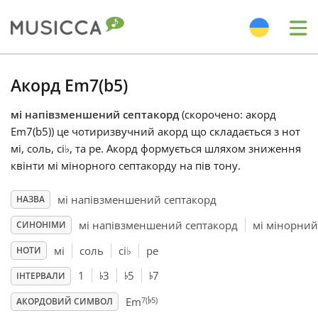
Me
Bahasa Indonesia
Акорд Em7(b5)
мі напівзменшений септакорд
(скорочено: акорд
Български
Em7(b5)) це чотиризвучний акорд що складається з нот
мі, соль, сі
♭
, та ре. Акорд формується шляхом зниження
Dansk
квінти мі мінорного септакорду на пів тону.
мі напівзменшений септакорд
НАЗВА
Deutsch
мі напівзменшений септакорд
мі мінорний
СИНОНІМИ
мі
соль
сі
♭
ре
НОТИ
English
♭
♭
♭
1
3
5
7
ІНТЕРВАЛИ
♭
7(
5)
Español
Em
АКОРДОВИЙ СИМВОЛ