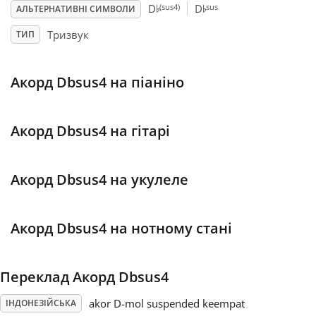
♭
♭
(sus4)
sus
D
D
АЛЬТЕРНАТИВНІ СИМВОЛИ
Français
Тризвук
ТИП
한국어
Акорд Dbsus4 на піаніно
हिन्दी
Акорд Dbsus4 на гітарі
Italiano
Акорд Dbsus4 на укулеле
日本語
Акорд Dbsus4 на нотному стані
Polski
Переклад Акорд Dbsus4
Português
akor D-mol suspended keempat
ІНДОНЕЗІЙСЬКА