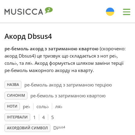
Me
Bahasa Indonesia
Акорд Dbsus4
ре-бемоль акорд з затриманою квартою
(скорочено:
Български
акорд Dbsus4) це тризвук що складається з нот ре
♭
,
соль
♭
, та ля
♭
. Акорд формується шляхом заміни терції
Dansk
ре-бемоль мажорного акорду на кварту.
ре-бемоль акорд з затриманою терцією
НАЗВА
Deutsch
ре-бемоль з затриманою квартою
СИНОНІМ
ре
♭
соль
♭
ля
♭
НОТИ
English
1
4
5
ІНТЕРВАЛИ
♭
sus4
D
Español
АКОРДОВИЙ СИМВОЛ