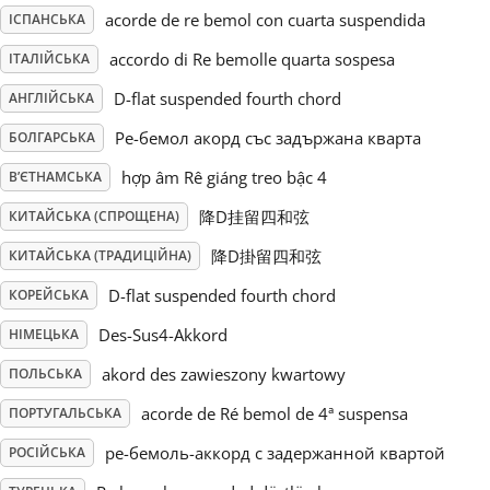
acorde de re bemol con cuarta suspendida
ІСПАНСЬКА
Русский
accordo di Re bemolle quarta sospesa
ІТАЛІЙСЬКА
D-flat suspended fourth chord
АНГЛІЙСЬКА
Svenska
Ре-бемол акорд със задържана кварта
БОЛГАРСЬКА
hợp âm Rê giáng treo bậc 4
В’ЄТНАМСЬКА
Tiếng Việt
降D挂留四和弦
КИТАЙСЬКА (СПРОЩЕНА)
Türkçe
降D掛留四和弦
КИТАЙСЬКА (ТРАДИЦІЙНА)
D-flat suspended fourth chord
КОРЕЙСЬКА
Українська
Des-Sus4-Akkord
НІМЕЦЬКА
akord des zawieszony kwartowy
ПОЛЬСЬКА
简体中文
acorde de Ré bemol de 4ª suspensa
ПОРТУГАЛЬСЬКА
ре-бемоль-аккорд с задержанной квартой
РОСІЙСЬКА
繁體中文