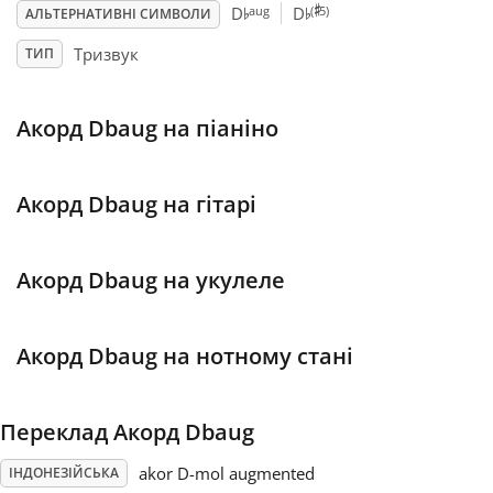
♯
♭
♭
aug
(
5)
D
D
АЛЬТЕРНАТИВНІ СИМВОЛИ
Français
Тризвук
ТИП
한국어
Акорд Dbaug на піаніно
हिन्दी
Акорд Dbaug на гітарі
Italiano
Акорд Dbaug на укулеле
日本語
Акорд Dbaug на нотному стані
Polski
Переклад Акорд Dbaug
Português
akor D-mol augmented
ІНДОНЕЗІЙСЬКА