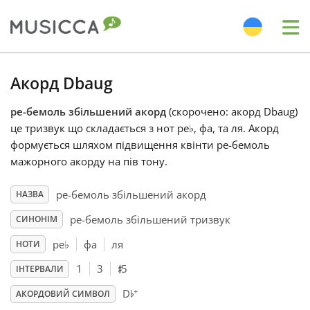
Me
Bahasa Indonesia
Акорд Dbaug
ре-бемоль збільшений акорд
(скорочено: акорд Dbaug)
Български
це тризвук що складається з нот ре
♭
, фа, та ля. Акорд
формується шляхом підвищення квінти ре-бемоль
Dansk
мажорного акорду на пів тону.
ре-бемоль збільшений акорд
НАЗВА
Deutsch
ре-бемоль збільшений тризвук
СИНОНІМ
ре
♭
фа
ля
НОТИ
English
♯
1
3
5
ІНТЕРВАЛИ
♭
+
D
Español
АКОРДОВИЙ СИМВОЛ