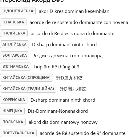
akor D-kres dominan kesembilan
ІНДОНЕЗІЙСЬКА
Русский
acorde de re sostenido dominante con novena
ІСПАНСЬКА
Svenska
accordo di Re diesis nona di dominante
ІТАЛІЙСЬКА
D-sharp dominant ninth chord
АНГЛІЙСЬКА
Tiếng Việt
Ре-диез доминантов нонакорд
БОЛГАРСЬКА
hợp âm Rê thăng át 9
В’ЄТНАМСЬКА
Türkçe
升D属九和弦
КИТАЙСЬКА (СПРОЩЕНА)
升D屬九和弦
КИТАЙСЬКА (ТРАДИЦІЙНА)
Українська
D-sharp dominant ninth chord
КОРЕЙСЬКА
Dis-Dominant-Nonenakkord
简体中文
НІМЕЦЬКА
akord dis dominantowy nonowy
ПОЛЬСЬКА
繁體中文
acorde de Ré sustenido de 9ª dominante
ПОРТУГАЛЬСЬКА