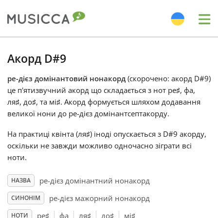
Me
Bahasa Indonesia
Акорд D#9
ре-дієз домінантовий нонакорд
(скорочено: акорд D#9)
Български
це п'ятизвучний акорд що складається з нот ре
♯
, фа
,
ля
♯
, до
♯
, та мі
♯
. Акорд формується шляхом додавання
Dansk
великої нони до ре-дієз домінантсептакорду.
На практиці квінта (ля
♯
) іноді опускається з D#9 акорду,
Deutsch
оскільки не завжди можливо одночасно зіграти всі
ноти.
English
ре-дієз домінантний нонакорд
НАЗВА
ре-дієз мажорний нонакорд
СИНОНІМ
Español
ре
♯
фа
ля
♯
до
♯
мі
♯
НОТИ