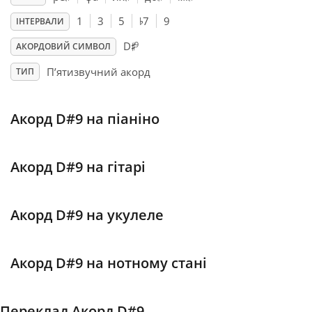
♭
1
3
5
7
9
ІНТЕРВАЛИ
♯
Français
9
D
АКОРДОВИЙ СИМВОЛ
П’ятизвучний акорд
ТИП
한국어
Акорд D#9 на піаніно
हिन्दी
Italiano
Акорд D#9 на гітарі
日本語
Акорд D#9 на укулеле
Polski
Акорд D#9 на нотному стані
Português
Переклад Акорд D#9