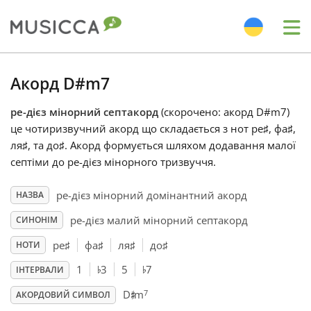
Me
Bahasa Indonesia
Акорд D#m7
ре-дієз мінорний септакорд
(скорочено: акорд D#m7)
Български
це чотиризвучний акорд що складається з нот ре
♯
, фа
♯
,
ля
♯
, та до
♯
. Акорд формується шляхом додавання малої
Dansk
септіми до ре-дієз мінорного тризвуччя.
ре-дієз мінорний домінантний акорд
НАЗВА
Deutsch
ре-дієз малий мінорний септакорд
СИНОНІМ
ре
♯
фа
♯
ля
♯
до
♯
НОТИ
English
♭
♭
1
3
5
7
ІНТЕРВАЛИ
♯
7
D
m
Español
АКОРДОВИЙ СИМВОЛ