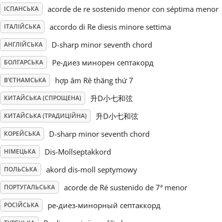
acorde de re sostenido menor con séptima menor
ІСПАНСЬКА
Русский
accordo di Re diesis minore settima
ІТАЛІЙСЬКА
D-sharp minor seventh chord
АНГЛІЙСЬКА
Svenska
Ре-диез минорен септакорд
БОЛГАРСЬКА
hợp âm Rê thăng thứ 7
В’ЄТНАМСЬКА
Tiếng Việt
升D小七和弦
КИТАЙСЬКА (СПРОЩЕНА)
Türkçe
升D小七和弦
КИТАЙСЬКА (ТРАДИЦІЙНА)
D-sharp minor seventh chord
КОРЕЙСЬКА
Українська
Dis-Mollseptakkord
НІМЕЦЬКА
akord dis-moll septymowy
ПОЛЬСЬКА
简体中文
acorde de Ré sustenido de 7ª menor
ПОРТУГАЛЬСЬКА
ре-диез-минорный септаккорд
РОСІЙСЬКА
繁體中文