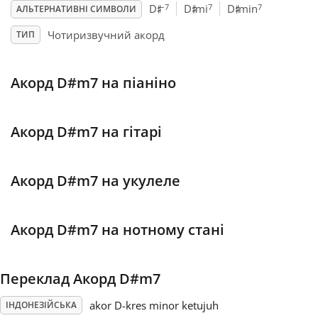
♯
♯
♯
–7
7
7
D
D
mi
D
min
АЛЬТЕРНАТИВНІ СИМВОЛИ
Français
Чотиризвучний акорд
ТИП
한국어
Акорд D#m7 на піаніно
हिन्दी
Акорд D#m7 на гітарі
Italiano
Акорд D#m7 на укулеле
日本語
Акорд D#m7 на нотному стані
Polski
Переклад Акорд D#m7
Português
akor D-kres minor ketujuh
ІНДОНЕЗІЙСЬКА