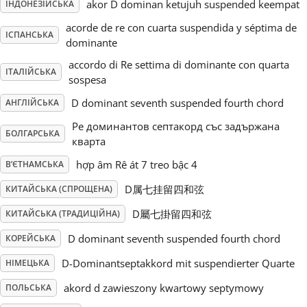
akor D dominan ketujuh suspended keempat
ІНДОНЕЗІЙСЬКА
acorde de re con cuarta suspendida y séptima de
Русский
ІСПАНСЬКА
dominante
accordo di Re settima di dominante con quarta
Svenska
ІТАЛІЙСЬКА
sospesa
D dominant seventh suspended fourth chord
АНГЛІЙСЬКА
Tiếng Việt
Ре доминантов септакорд със задържана
БОЛГАРСЬКА
кварта
Türkçe
hợp âm Rê át 7 treo bậc 4
В’ЄТНАМСЬКА
D属七挂留四和弦
КИТАЙСЬКА (СПРОЩЕНА)
Українська
D屬七掛留四和弦
КИТАЙСЬКА (ТРАДИЦІЙНА)
D dominant seventh suspended fourth chord
КОРЕЙСЬКА
简体中文
D-Dominantseptakkord mit suspendierter Quarte
НІМЕЦЬКА
akord d zawieszony kwartowy septymowy
ПОЛЬСЬКА
繁體中文