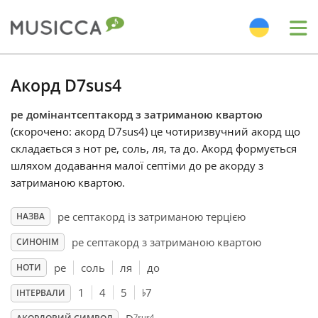
Me
Bahasa Indonesia
Акорд D7sus4
ре домінантсептакорд з затриманою квартою
Български
(скорочено: акорд D7sus4) це чотиризвучний акорд що
складається з нот ре, соль, ля, та до. Акорд формується
Dansk
шляхом додавання малої септіми до ре акорду з
затриманою квартою.
Deutsch
ре септакорд iз затриманою терцією
НАЗВА
ре септакорд з затриманою квартою
СИНОНІМ
English
ре
соль
ля
до
НОТИ
♭
1
4
5
7
ІНТЕРВАЛИ
Español
7sus4