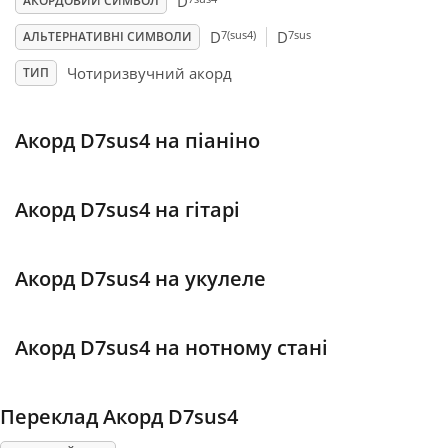
D
АКОРДОВИЙ СИМВОЛ
7(sus4)
7sus
D
D
АЛЬТЕРНАТИВНІ СИМВОЛИ
Français
Чотиризвучний акорд
ТИП
한국어
Акорд D7sus4 на піаніно
हिन्दी
Акорд D7sus4 на гітарі
Italiano
Акорд D7sus4 на укулеле
日本語
Акорд D7sus4 на нотному стані
Polski
Переклад Акорд D7sus4
Português