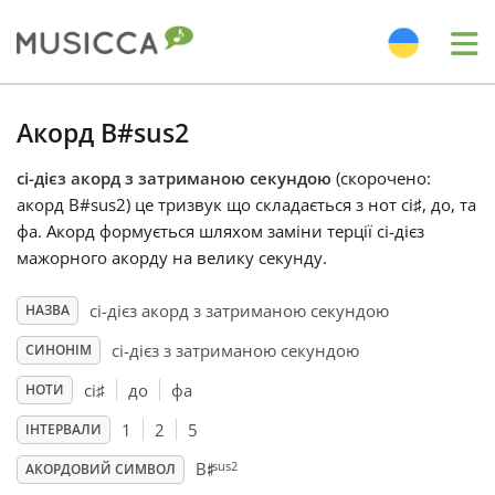
Me
Bahasa Indonesia
Акорд B#sus2
сі-дієз акорд з затриманою секундою
(скорочено:
Български
акорд B#sus2) це тризвук що складається з нот сі
♯
, до
, та
фа
. Акорд формується шляхом заміни терції сі-дієз
Dansk
мажорного акорду на велику секунду.
сі-дієз акорд з затриманою секундою
НАЗВА
Deutsch
сі-дієз з затриманою секундою
СИНОНІМ
сі
♯
до
фа
НОТИ
English
1
2
5
ІНТЕРВАЛИ
♯
sus2
B
Español
АКОРДОВИЙ СИМВОЛ