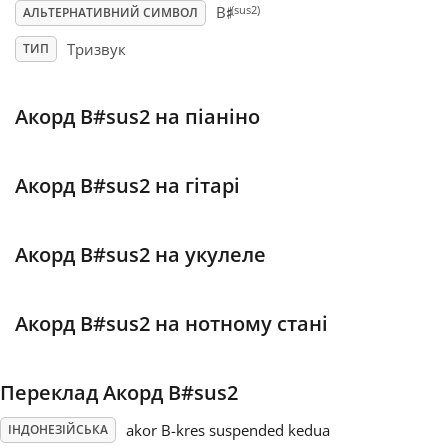
♯
(sus2)
B
АЛЬТЕРНАТИВНИЙ СИМВОЛ
Français
Тризвук
ТИП
한국어
Акорд B#sus2 на піаніно
हिन्दी
Акорд B#sus2 на гітарі
Italiano
Акорд B#sus2 на укулеле
日本語
Акорд B#sus2 на нотному стані
Polski
Переклад Акорд B#sus2
Português
akor B-kres suspended kedua
ІНДОНЕЗІЙСЬКА