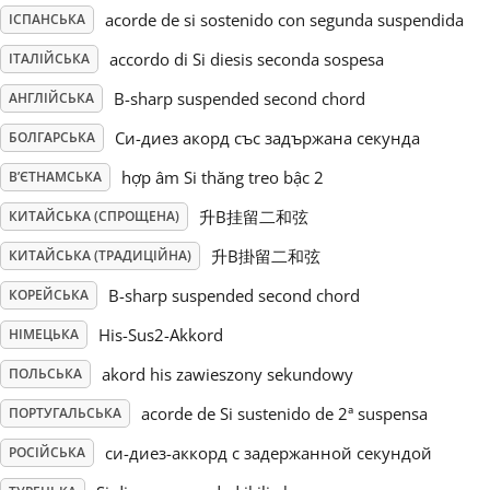
acorde de si sostenido con segunda suspendida
ІСПАНСЬКА
Русский
accordo di Si diesis seconda sospesa
ІТАЛІЙСЬКА
B-sharp suspended second chord
АНГЛІЙСЬКА
Svenska
Си-диез акорд със задържана секунда
БОЛГАРСЬКА
hợp âm Si thăng treo bậc 2
В’ЄТНАМСЬКА
Tiếng Việt
升B挂留二和弦
КИТАЙСЬКА (СПРОЩЕНА)
Türkçe
升B掛留二和弦
КИТАЙСЬКА (ТРАДИЦІЙНА)
B-sharp suspended second chord
КОРЕЙСЬКА
Українська
His-Sus2-Akkord
НІМЕЦЬКА
akord his zawieszony sekundowy
ПОЛЬСЬКА
简体中文
acorde de Si sustenido de 2ª suspensa
ПОРТУГАЛЬСЬКА
си-диез-аккорд с задержанной секундой
РОСІЙСЬКА
繁體中文