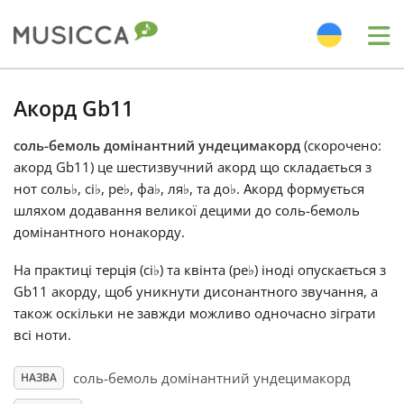
Me
Bahasa Indonesia
Акорд Gb11
соль-бемоль домінантний ундецимакорд
(скорочено:
Български
акорд Gb11) це шестизвучний акорд що складається з
нот соль
♭
, сі
♭
, ре
♭
, фа
♭
, ля
♭
, та до
♭
. Акорд формується
Dansk
шляхом додавання великої децими до соль-бемоль
домінантного нонакорду.
Deutsch
На практиці терція (сі
♭
) та квінта (ре
♭
) іноді опускається з
Gb11 акорду, щоб уникнути дисонантного звучання, а
також оскільки не завжди можливо одночасно зіграти
English
всі ноти.
соль-бемоль домінантний ундецимакорд
НАЗВА
Español