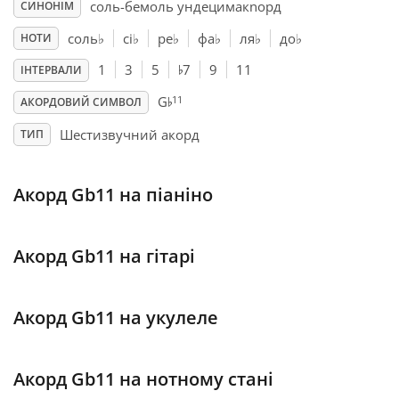
соль-бемоль ундецимакnорд
СИНОНІМ
Français
соль
♭
сі
♭
ре
♭
фа
♭
ля
♭
до
♭
НОТИ
♭
1
3
5
7
9
11
ІНТЕРВАЛИ
♭
한국어
11
G
АКОРДОВИЙ СИМВОЛ
Шестизвучний акорд
ТИП
हिन्दी
Акорд Gb11 на піаніно
Italiano
Акорд Gb11 на гітарі
日本語
Акорд Gb11 на укулеле
Polski
Акорд Gb11 на нотному стані
Português