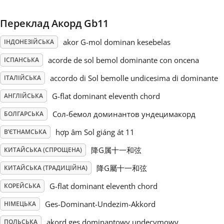
Русский
Переклад Акорд Gb11
akor G-mol dominan kesebelas
ІНДОНЕЗІЙСЬКА
Svenska
acorde de sol bemol dominante con oncena
ІСПАНСЬКА
accordo di Sol bemolle undicesima di dominante
ІТАЛІЙСЬКА
Tiếng Việt
G-flat dominant eleventh chord
АНГЛІЙСЬКА
Сол-бемол доминантов ундецимакорд
БОЛГАРСЬКА
Türkçe
hợp âm Sol giáng át 11
В’ЄТНАМСЬКА
Українська
降G属十一和弦
КИТАЙСЬКА (СПРОЩЕНА)
降G屬十一和弦
КИТАЙСЬКА (ТРАДИЦІЙНА)
简体中文
G-flat dominant eleventh chord
КОРЕЙСЬКА
Ges-Dominant-Undezim-Akkord
НІМЕЦЬКА
繁體中文
akord ges dominantowy undecymowy
ПОЛЬСЬКА