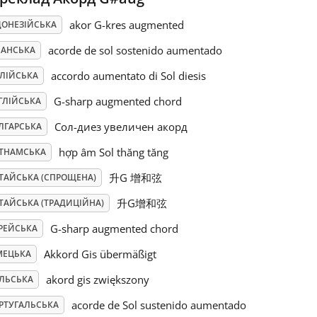
akor G-kres augmented
ДОНЕЗІЙСЬКА
acorde de sol sostenido aumentado
ПАНСЬКА
accordo aumentato di Sol diesis
АЛІЙСЬКА
G-sharp augmented chord
ГЛІЙСЬКА
Сол-диез увеличен акорд
ЛГАРСЬКА
hợp âm Sol thăng tăng
ЄТНАМСЬКА
升G 增和弦
ТАЙСЬКА (СПРОЩЕНА)
升G增和弦
ТАЙСЬКА (ТРАДИЦІЙНА)
G-sharp augmented chord
РЕЙСЬКА
Akkord Gis übermäßigt
МЕЦЬКА
akord gis zwiększony
ЛЬСЬКА
acorde de Sol sustenido aumentado
РТУГАЛЬСЬКА