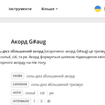
Інструменти
Більше
Акорд G#aug
ь-дієз збільшений акорд
(скорочено: акорд G#aug) це тризву
 соль
♯
, сі
♯
, та ре
. Акорд формується шляхом підвищення квінт
орного акорду на пів тону.
соль-дієз збільшений акорд
НАЗВА
соль-дієз збільшений тризвук
СИНОНІМ
соль
♯
сі
♯
ре
НОТИ
♯
1
3
5
ІНТЕРВАЛИ