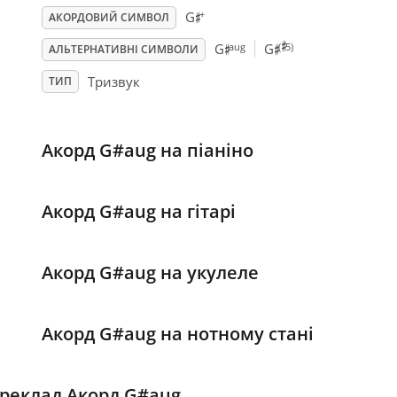
♯
+
G
АКОРДОВИЙ СИМВОЛ
♯
♯
♯
aug
(
5)
G
G
АЛЬТЕРНАТИВНІ СИМВОЛИ
Тризвук
ТИП
Акорд G#aug на піаніно
Акорд G#aug на гітарі
Акорд G#aug на укулеле
Акорд G#aug на нотному стані
реклад Акорд G#aug