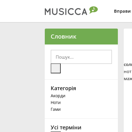
Вправи
Bahasa Indonesia
Словник
Български
сол
Dansk
нот
маж
Категорія
Deutsch
Акорди
Ноти
English
Гами
Español
Усі терміни