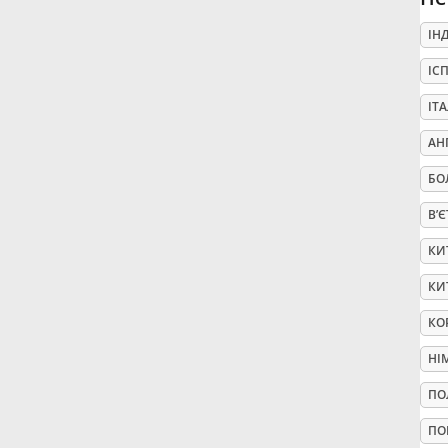
ІН
Русский
ІС
Svenska
ІТ
АН
Tiếng Việt
БО
В’
Türkçe
КИ
КИ
Українська
КО
НІ
简体中文
ПО
繁體中文
ПО