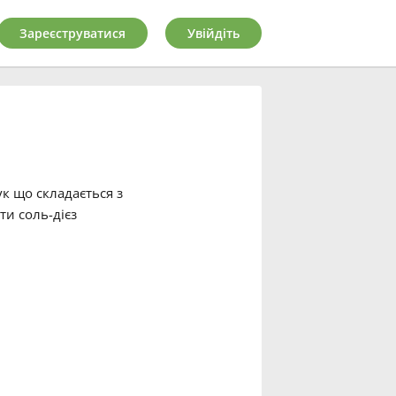
Зареєструватися
Увійдіть
к що складається з
и соль-дієз