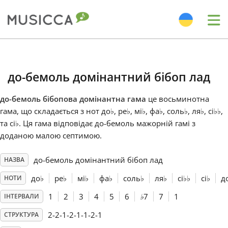
Me
Bahasa Indonesia
до-бемоль домінантний бібоп лад
Български
до-бемоль бібопова домінантна гама
це восьминотна
гама, що складається з нот до
♭
, ре
♭
, мі
♭
, фа
♭
, соль
♭
, ля
♭
, сі
♭
♭
,
Dansk
та сі
♭
. Ця гама відповідає до-бемоль мажорній гамі з
доданою малою септимою.
Deutsch
до-бемоль домінантний бібоп лад
НАЗВА
до
♭
ре
♭
мі
♭
фа
♭
соль
♭
ля
♭
сі
♭
♭
сі
♭
д
НОТИ
English
1
2
3
4
5
6
♭
7
7
1
ІНТЕРВАЛИ
2-2-1-2-1-1-2-1
СТРУКТУРА
Español