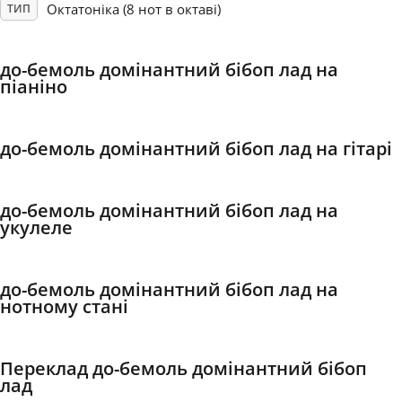
Октатоніка (8 нот в октаві)
ТИП
Français
до-бемоль домінантний бібоп лад на
піаніно
한국어
до-бемоль домінантний бібоп лад на гітарі
हिन्दी
до-бемоль домінантний бібоп лад на
Italiano
укулеле
日本語
до-бемоль домінантний бібоп лад на
нотному стані
Polski
Переклад до-бемоль домінантний бібоп
Português
лад