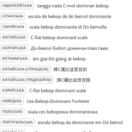
tangga nada C-mol dominan bebop
ІНДОНЕЗІЙСЬКА
Русский
escala de bebop de do bemol dominante
ІСПАНСЬКА
scala bebop dominante di Do bemolle
ІТАЛІЙСЬКА
Svenska
C-flat bebop dominant scale
АНГЛІЙСЬКА
До-бемол бибоп доминантова гама
БОЛГАРСЬКА
Tiếng Việt
âm giai Đô giáng át bebop
В’ЄТНАМСЬКА
Türkçe
降C属比波普音阶
КИТАЙСЬКА (СПРОЩЕНА)
降C屬比波普音階
КИТАЙСЬКА (ТРАДИЦІЙНА)
Українська
C-flat bebop dominant scale
КОРЕЙСЬКА
Ces-Bebop-Dominant-Tonleiter
НІМЕЦЬКА
简体中文
skala ces bebopowa dominantowa
ПОЛЬСЬКА
escala bebop da dominante em Dó bemol
ПОРТУГАЛЬСЬКА
繁體中文