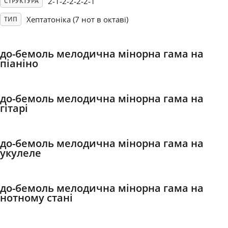
2-1-2-2-2-2-1
СТРУКТУРА
Хептатоніка (7 нот в октаві)
ТИП
Français
до-бемоль мелодична мінорна гама на
한국어
піаніно
हिन्दी
до-бемоль мелодична мінорна гама на
гітарі
Italiano
до-бемоль мелодична мінорна гама на
укулеле
日本語
Polski
до-бемоль мелодична мінорна гама на
нотному стані
Português