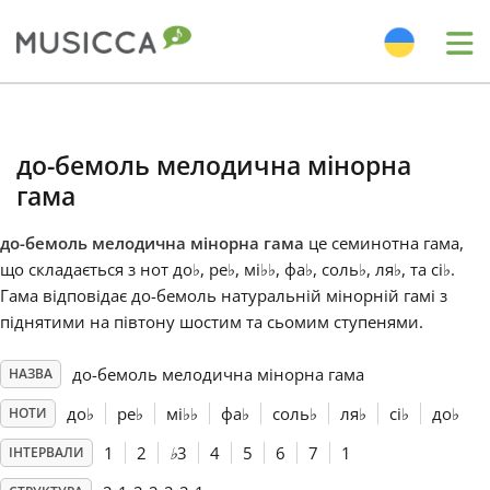
Me
Bahasa Indonesia
до-бемоль мелодична мінорна
Български
гама
до-бемоль мелодична мінорна гама
це семинотна гама,
Dansk
що складається з нот до
♭
, ре
♭
, мі
♭
♭
, фа
♭
, соль
♭
, ля
♭
, та сі
♭
.
Гама відповідає до-бемоль натуральній мінорній гамі з
піднятими на півтону шостим та сьомим ступенями.
Deutsch
до-бемоль мелодична мінорна гама
НАЗВА
English
до
♭
ре
♭
мі
♭
♭
фа
♭
соль
♭
ля
♭
сі
♭
до
♭
НОТИ
1
2
♭
3
4
5
6
7
1
ІНТЕРВАЛИ
Español