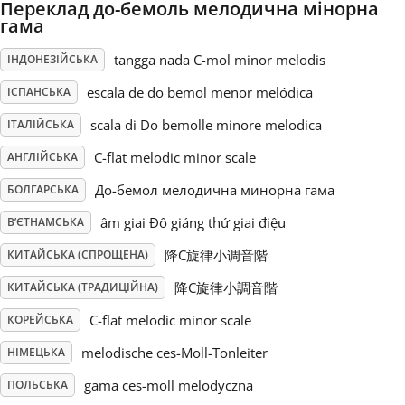
Переклад до-бемоль мелодична мінорна
гама
Русский
tangga nada C-mol minor melodis
ІНДОНЕЗІЙСЬКА
escala de do bemol menor melódica
ІСПАНСЬКА
Svenska
scala di Do bemolle minore melodica
ІТАЛІЙСЬКА
Tiếng Việt
C-flat melodic minor scale
АНГЛІЙСЬКА
До-бемол мелодична минорна гама
БОЛГАРСЬКА
Türkçe
âm giai Đô giáng thứ giai điệu
В’ЄТНАМСЬКА
降C旋律小调音階
КИТАЙСЬКА (СПРОЩЕНА)
Українська
降C旋律小調音階
КИТАЙСЬКА (ТРАДИЦІЙНА)
C-flat melodic minor scale
КОРЕЙСЬКА
简体中文
melodische ces-Moll-Tonleiter
НІМЕЦЬКА
繁體中文
gama ces-moll melodyczna
ПОЛЬСЬКА