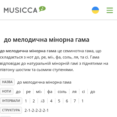
Me
Bahasa Indonesia
до мелодична мінорна гама
Български
до мелодична мінорна гама
це семинотна гама, що
складається з нот до, ре, мі
♭
, фа, соль, ля, та сі. Гама
Dansk
відповідає до натуральній мінорній гамі з піднятими на
півтону шостим та сьомим ступенями.
Deutsch
до мелодична мінорна гама
НАЗВА
до
ре
мі
♭
фа
соль
ля
сі
до
НОТИ
English
1
2
♭
3
4
5
6
7
1
ІНТЕРВАЛИ
2-1-2-2-2-2-1
СТРУКТУРА
Español