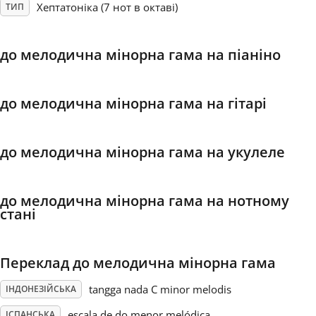
Хептатоніка (7 нот в октаві)
ТИП
Français
до мелодична мінорна гама на піаніно
한국어
до мелодична мінорна гама на гітарі
हिन्दी
до мелодична мінорна гама на укулеле
Italiano
до мелодична мінорна гама на нотному
日本語
стані
Polski
Переклад до мелодична мінорна гама
tangga nada C minor melodis
ІНДОНЕЗІЙСЬКА
Português
escala de do menor melódica
ІСПАНСЬКА