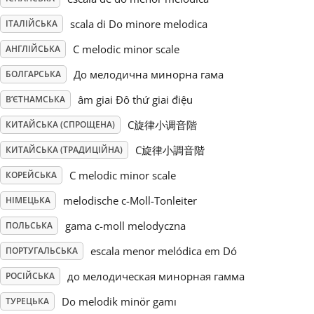
scala di Do minore melodica
ІТАЛІЙСЬКА
Русский
C melodic minor scale
АНГЛІЙСЬКА
Svenska
До мелодична минорна гама
БОЛГАРСЬКА
âm giai Đô thứ giai điệu
В’ЄТНАМСЬКА
Tiếng Việt
C旋律小调音階
КИТАЙСЬКА (СПРОЩЕНА)
C旋律小調音階
КИТАЙСЬКА (ТРАДИЦІЙНА)
Türkçe
C melodic minor scale
КОРЕЙСЬКА
melodische c-Moll-Tonleiter
НІМЕЦЬКА
Українська
gama c-moll melodyczna
ПОЛЬСЬКА
escala menor melódica em Dó
ПОРТУГАЛЬСЬКА
简体中文
до мелодическая минорная гамма
РОСІЙСЬКА
繁體中文
Do melodik minör gamı
ТУРЕЦЬКА