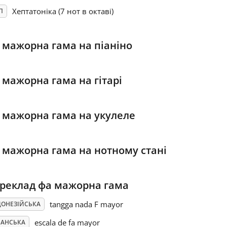
Хептатоніка (7 нот в октаві)
П
 мажорна гама на піаніно
 мажорна гама на гітарі
 мажорна гама на укулеле
 мажорна гама на нотному стані
реклад фа мажорна гама
tangga nada F mayor
ДОНЕЗІЙСЬКА
escala de fa mayor
ПАНСЬКА