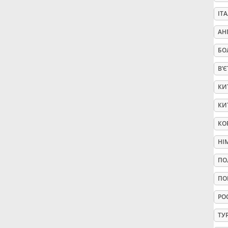
ІТ
Русский
АН
БО
Svenska
В’
Tiếng Việt
КИ
КИ
Türkçe
КО
НІ
Українська
ПО
ПО
简体中文
РО
ТУ
繁體中文