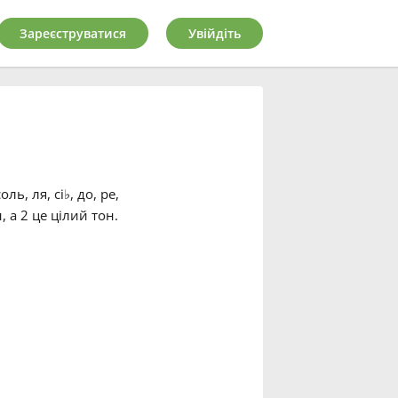
Зареєструватися
Увійдіть
ль, ля, сі
♭
, до, ре,
, а 2 це цілий тон.