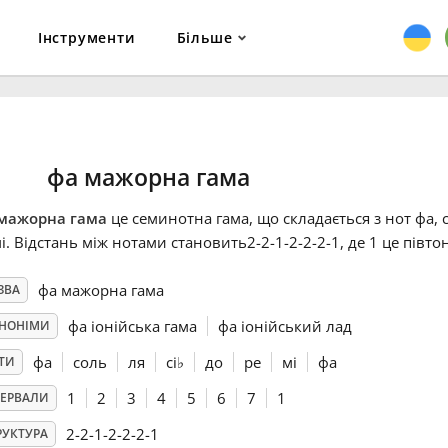
Інструменти
Більше
фа мажорна гама
мажорна гама
це семинотна гама, що складається з нот фа, со
мі. Відстань між нотами становить2-2-1-2-2-2-1, де 1 це півтон
фа мажорна гама
ЗВА
фа іонійська гама
фа іонійський лад
НОНІМИ
фа
соль
ля
сі
♭
до
ре
мі
фа
ТИ
1
2
3
4
5
6
7
1
ТЕРВАЛИ
2-2-1-2-2-2-1
РУКТУРА