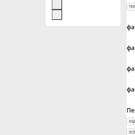
ТИ
Français
фа
한국어
фа
हिन्दी
фа
Italiano
фа
日本語
Polski
Пе
ІН
Português
ІС