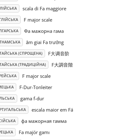
scala di Fa maggiore
АЛІЙСЬКА
F major scale
ГЛІЙСЬКА
Фа мажорна гама
ЛГАРСЬКА
âm giai Fa trưởng
ЄТНАМСЬКА
F大调音阶
ТАЙСЬКА (СПРОЩЕНА)
F大調音階
ТАЙСЬКА (ТРАДИЦІЙНА)
F major scale
РЕЙСЬКА
F-Dur-Tonleiter
МЕЦЬКА
gama f-dur
ЛЬСЬКА
escala maior em Fá
РТУГАЛЬСЬКА
фа мажорная гамма
СІЙСЬКА
Fa majör gamı
РЕЦЬКА