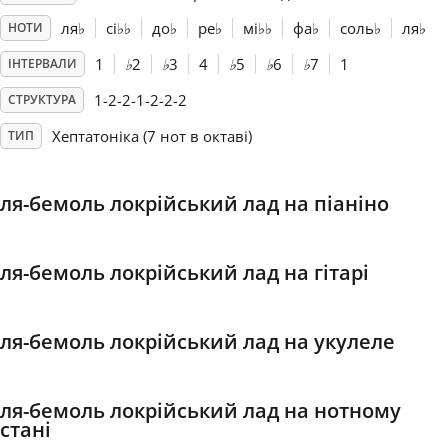
ля
♭
сі
♭
♭
до
♭
ре
♭
мі
♭
♭
фа
♭
соль
♭
ля
♭
НОТИ
Français
1
♭
2
♭
3
4
♭
5
♭
6
♭
7
1
ІНТЕРВАЛИ
1-2-2-1-2-2-2
СТРУКТУРА
한국어
Хептатоніка (7 нот в октаві)
ТИП
हिन्दी
ля-бемоль локрійський лад на піаніно
Italiano
ля-бемоль локрійський лад на гітарі
日本語
ля-бемоль локрійський лад на укулеле
Polski
ля-бемоль локрійський лад на нотному
Português
стані