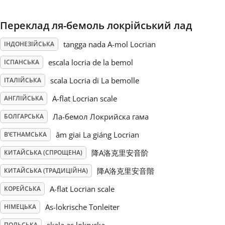
Русский
Переклад ля-бемоль локрійський лад
tangga nada A-mol Locrian
ІНДОНЕЗІЙСЬКА
Svenska
escala locria de la bemol
ІСПАНСЬКА
scala Locria di La bemolle
ІТАЛІЙСЬКА
Tiếng Việt
A-flat Locrian scale
АНГЛІЙСЬКА
Ла-бемол Локрийска гама
БОЛГАРСЬКА
Türkçe
âm giai La giáng Locrian
В’ЄТНАМСЬКА
Українська
降A洛克里安音阶
КИТАЙСЬКА (СПРОЩЕНА)
降A洛克里安音階
КИТАЙСЬКА (ТРАДИЦІЙНА)
简体中文
A-flat Locrian scale
КОРЕЙСЬКА
As-lokrische Tonleiter
НІМЕЦЬКА
繁體中文
ПОЛЬСЬКА