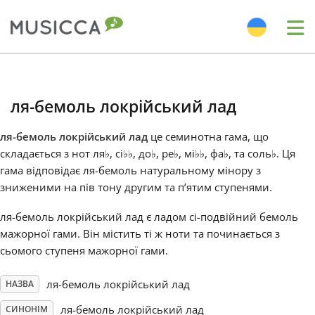
Me
Bahasa Indonesia
ля-бемоль локрійський лад
Български
ля-бемоль локрійський лад
це семинотна гама, що
складається з нот ля
♭
, сі
♭
♭
, до
♭
, ре
♭
, мі
♭
♭
, фа
♭
, та соль
♭
. Ця
Dansk
гама відповідає ля-бемоль натуральному мінору з
зниженими на пів тону другим та п’ятим ступенями.
Deutsch
ля-бемоль локрійський лад є ладом сі-подвійний бемоль
мажорної гами. Він містить ті ж ноти та починається з
сьомого ступеня мажорної гами.
English
ля-бемоль локрійський лад
НАЗВА
Español
ля-бемоль локрійський лад
СИНОНІМ