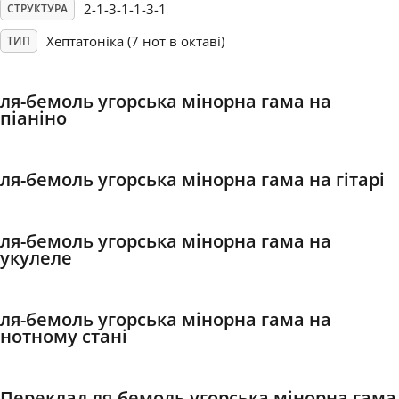
2-1-3-1-1-3-1
СТРУКТУРА
Français
Хептатоніка (7 нот в октаві)
ТИП
한국어
ля-бемоль угорська мінорна гама на
піаніно
हिन्दी
ля-бемоль угорська мінорна гама на гітарі
Italiano
ля-бемоль угорська мінорна гама на
укулеле
日本語
ля-бемоль угорська мінорна гама на
Polski
нотному стані
Português
Переклад ля-бемоль угорська мінорна гама