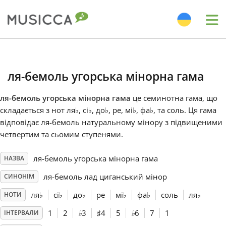
Me
Bahasa Indonesia
ля-бемоль угорська мінорна гама
Български
ля-бемоль угорська мінорна гама
це семинотна гама, що
складається з нот ля
♭
, сі
♭
, до
♭
, ре, мі
♭
, фа
♭
, та соль. Ця гама
Dansk
відповідає ля-бемоль натуральному мінору з підвищеними
четвертим та сьомим ступенями.
Deutsch
ля-бемоль угорська мінорна гама
НАЗВА
ля-бемоль лад циганський мінор
СИНОНІМ
English
ля
♭
сі
♭
до
♭
ре
мі
♭
фа
♭
соль
ля
♭
НОТИ
1
2
♭
3
♯
4
5
♭
6
7
1
ІНТЕРВАЛИ
Español