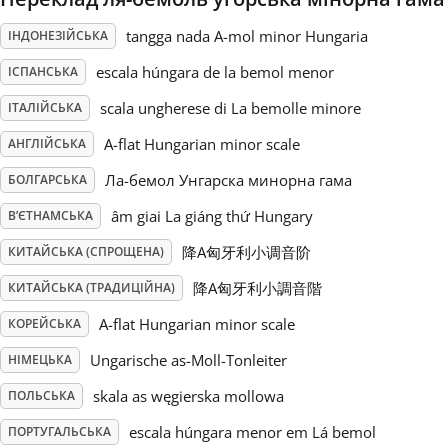
tangga nada A-mol minor Hungaria
ІНДОНЕЗІЙСЬКА
Русский
escala húngara de la bemol menor
ІСПАНСЬКА
Svenska
scala ungherese di La bemolle minore
ІТАЛІЙСЬКА
A-flat Hungarian minor scale
АНГЛІЙСЬКА
Tiếng Việt
Ла-бемол Унгарска минорна гама
БОЛГАРСЬКА
âm giai La giáng thứ Hungary
В’ЄТНАМСЬКА
Türkçe
降A匈牙利小调音阶
КИТАЙСЬКА (СПРОЩЕНА)
降A匈牙利小調音階
КИТАЙСЬКА (ТРАДИЦІЙНА)
Українська
A-flat Hungarian minor scale
КОРЕЙСЬКА
Ungarische as-Moll-Tonleiter
НІМЕЦЬКА
简体中文
skala as węgierska mollowa
ПОЛЬСЬКА
繁體中文
escala húngara menor em Lá bemol
ПОРТУГАЛЬСЬКА