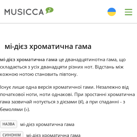
Me
Bahasa Indonesia
мі-дієз хроматична гама
Български
мі-дієз хроматична гама
це дванадцятинотна гама, що
складається з усіх дванадцяти різних нот. Відстань між
Dansk
кожною нотою становить півтону.
Існує лише одна версія хроматичної гами. Незалежно від
Deutsch
початкової ноти, ноти однакові. При зростанні хроматична
гама зазвичай нотується з дієзами (
), а при спаданні - з
♯
бемолями (
).
♭
English
мі-дієз хроматична гама
НАЗВА
Español
мі-дієз хроматична гама
СИНОНІМ