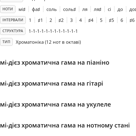
мі
♯
фа
♯
соль
соль
♯
ля
ля
♯
сі
до
до
НОТИ
Français
1
♯
1
2
♯
2
3
4
♯
4
5
♯
5
6
♯
6
ІНТЕРВАЛИ
1-1-1-1-1-1-1-1-1-1-1-1
СТРУКТУРА
한국어
Хроматоніка (12 нот в октаві)
ТИП
हिन्दी
мі-дієз хроматична гама на піаніно
Italiano
мі-дієз хроматична гама на гітарі
日本語
мі-дієз хроматична гама на укулеле
Polski
мі-дієз хроматична гама на нотному стані
Português