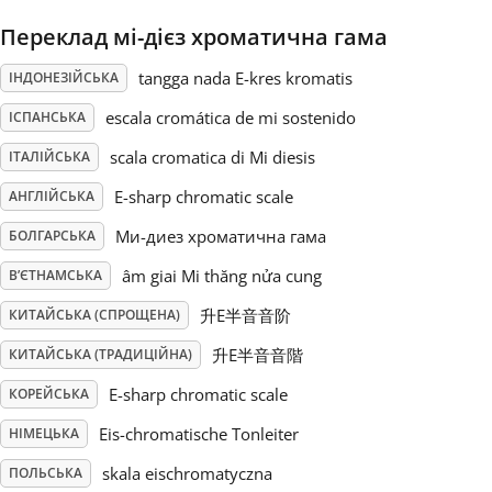
Переклад мі-дієз хроматична гама
Русский
tangga nada E-kres kromatis
ІНДОНЕЗІЙСЬКА
Svenska
escala cromática de mi sostenido
ІСПАНСЬКА
scala cromatica di Mi diesis
ІТАЛІЙСЬКА
Tiếng Việt
E-sharp chromatic scale
АНГЛІЙСЬКА
Mи-диез хроматична гама
БОЛГАРСЬКА
Türkçe
âm giai Mi thăng nửa cung
В’ЄТНАМСЬКА
升E半音音阶
КИТАЙСЬКА (СПРОЩЕНА)
Українська
升E半音音階
КИТАЙСЬКА (ТРАДИЦІЙНА)
E-sharp chromatic scale
КОРЕЙСЬКА
简体中文
Eis-chromatische Tonleiter
НІМЕЦЬКА
繁體中文
skala eischromatyczna
ПОЛЬСЬКА