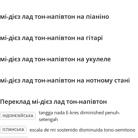
Français
мі-дієз лад тон-напівтон на піаніно
한국어
мі-дієз лад тон-напівтон на гітарі
हिन्दी
мі-дієз лад тон-напівтон на укулеле
Italiano
мі-дієз лад тон-напівтон на нотному стані
日本語
Переклад мі-дієз лад тон-напівтон
Polski
tangga nada E-kres diminished penuh-
ІНДОНЕЗІЙСЬКА
setengah
escala de mi sostenido disminuida tono-semitono
ІСПАНСЬКА
Português