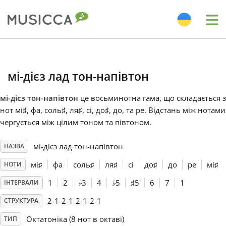
Me
Bahasa Indonesia
мі-дієз лад тон-напівтон
Български
мі-дієз тон-напівтон
це восьминотна гама, що складається з
нот мі
♯
, фа
, соль
♯
, ля
♯
, сі, до
♯
, до
, та ре
. Відстань між нотами
Dansk
чергується між цілим тоном та півтоном.
мі-дієз лад тон-напівтон
НАЗВА
Deutsch
мі
♯
фа
соль
♯
ля
♯
сі
до
♯
до
ре
мі
♯
НОТИ
English
1
2
♭
3
4
♭
5
♯
5
6
7
1
ІНТЕРВАЛИ
2-1-2-1-2-1-2-1
СТРУКТУРА
Español
Октатоніка (8 нот в октаві)
ТИП