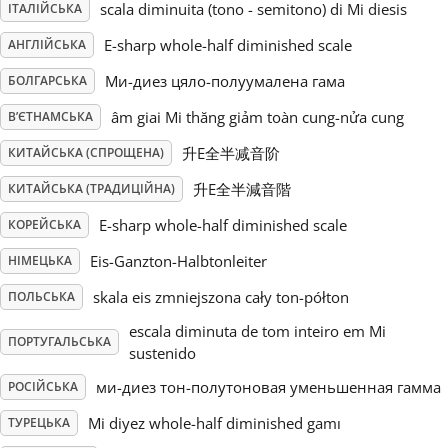
scala diminuita (tono - semitono) di Mi diesis
ІТАЛІЙСЬКА
Русский
E-sharp whole-half diminished scale
АНГЛІЙСЬКА
Mи-диез цяло-полуумалена гама
БОЛГАРСЬКА
Svenska
âm giai Mi thăng giảm toàn cung-nửa cung
В’ЄТНАМСЬКА
升E全半减音阶
КИТАЙСЬКА (СПРОЩЕНА)
Tiếng Việt
升E全半減音階
КИТАЙСЬКА (ТРАДИЦІЙНА)
E-sharp whole-half diminished scale
КОРЕЙСЬКА
Türkçe
Eis-Ganzton-Halbtonleiter
НІМЕЦЬКА
Українська
skala eis zmniejszona cały ton-półton
ПОЛЬСЬКА
escala diminuta de tom inteiro em Mi
ПОРТУГАЛЬСЬКА
sustenido
简体中文
ми-диез тон-полутоновая уменьшенная гамма
РОСІЙСЬКА
Mi diyez whole-half diminished gamı
ТУРЕЦЬКА
繁體中文