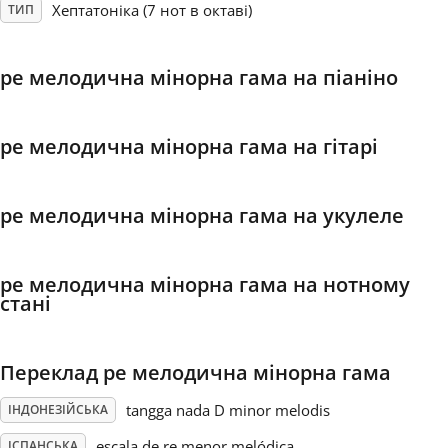
Хептатоніка (7 нот в октаві)
ТИП
Français
ре мелодична мінорна гама на піаніно
한국어
ре мелодична мінорна гама на гітарі
हिन्दी
ре мелодична мінорна гама на укулеле
Italiano
ре мелодична мінорна гама на нотному
日本語
стані
Polski
Переклад ре мелодична мінорна гама
tangga nada D minor melodis
ІНДОНЕЗІЙСЬКА
Português
escala de re menor melódica
ІСПАНСЬКА