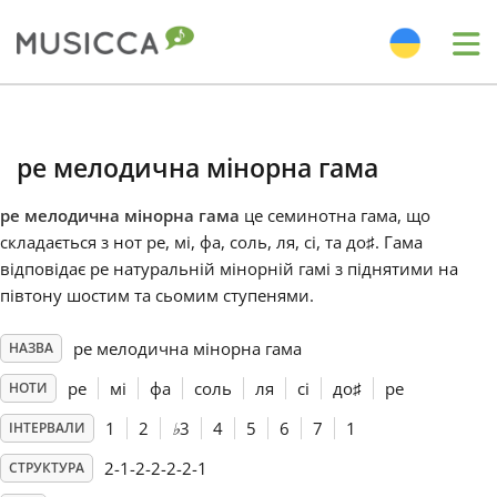
Me
Bahasa Indonesia
ре мелодична мінорна гама
Български
ре мелодична мінорна гама
це семинотна гама, що
складається з нот ре, мі, фа, соль, ля, сі, та до
♯
. Гама
Dansk
відповідає ре натуральній мінорній гамі з піднятими на
півтону шостим та сьомим ступенями.
Deutsch
ре мелодична мінорна гама
НАЗВА
ре
мі
фа
соль
ля
сі
до
♯
ре
НОТИ
English
1
2
♭
3
4
5
6
7
1
ІНТЕРВАЛИ
2-1-2-2-2-2-1
СТРУКТУРА
Español