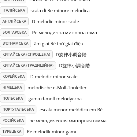
scala di Re minore melodica
ІТАЛІЙСЬКА
Русский
D melodic minor scale
АНГЛІЙСЬКА
Svenska
Ре мелодична минорна гама
БОЛГАРСЬКА
âm giai Rê thứ giai điệu
В’ЄТНАМСЬКА
Tiếng Việt
D旋律小调音階
КИТАЙСЬКА (СПРОЩЕНА)
D旋律小調音階
КИТАЙСЬКА (ТРАДИЦІЙНА)
Türkçe
D melodic minor scale
КОРЕЙСЬКА
melodische d-Moll-Tonleiter
НІМЕЦЬКА
Українська
gama d-moll melodyczna
ПОЛЬСЬКА
escala menor melódica em Ré
ПОРТУГАЛЬСЬКА
简体中文
ре мелодическая минорная гамма
РОСІЙСЬКА
繁體中文
Re melodik minör gamı
ТУРЕЦЬКА