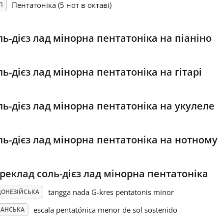
Пентатоніка (5 нот в октаві)
П
ль-дієз лад мінорна пентатоніка на піаніно
ль-дієз лад мінорна пентатоніка на гітарі
ль-дієз лад мінорна пентатоніка на укулеле
ль-дієз лад мінорна пентатоніка на нотному 
реклад соль-дієз лад мінорна пентатоніка
tangga nada G-kres pentatonis minor
ДОНЕЗІЙСЬКА
escala pentatónica menor de sol sostenido
ПАНСЬКА