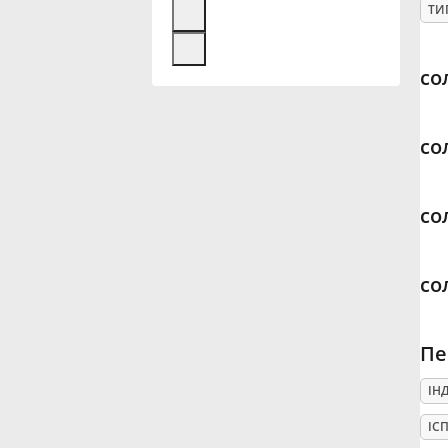
ТИ
Français
со
한국어
со
हिन्दी
со
Italiano
со
日本語
Пе
Polski
ІН
Português
ІС