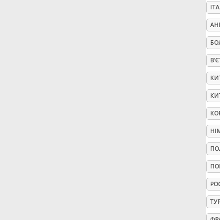
ІТ
Русский
АН
БО
Svenska
В’
КИ
Tiếng Việt
КИ
КО
Türkçe
НІ
Українська
ПО
ПО
简体中文
РО
ТУ
繁體中文
ФР