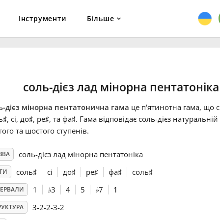
Інструменти
Більше
соль-дієз лад мінорна пентатоніка
ь-дієз мінорна пентатонична гама
це п'ятинотна гама, що с
ь
♯
, сі, до
♯
, ре
♯
, та фа
♯
. Гама відповідає соль-дієз натуральній
гого та шостого ступенів.
соль-дієз лад мінорна пентатоніка
ЗВА
соль
♯
сі
до
♯
ре
♯
фа
♯
соль
♯
ТИ
1
♭
3
4
5
♭
7
1
ТЕРВАЛИ
3-2-2-3-2
РУКТУРА