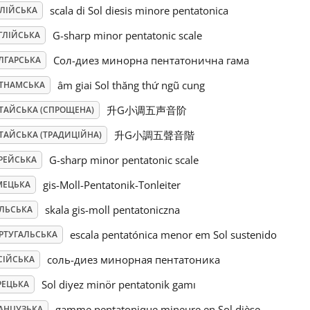
scala di Sol diesis minore pentatonica
АЛІЙСЬКА
G-sharp minor pentatonic scale
ГЛІЙСЬКА
Сол-диез минорна пентатонична гама
ЛГАРСЬКА
âm giai Sol thăng thứ ngũ cung
ЄТНАМСЬКА
升G小调五声音阶
ТАЙСЬКА (СПРОЩЕНА)
升G小調五聲音階
ТАЙСЬКА (ТРАДИЦІЙНА)
G-sharp minor pentatonic scale
РЕЙСЬКА
gis-Moll-Pentatonik-Tonleiter
МЕЦЬКА
skala gis-moll pentatoniczna
ЛЬСЬКА
escala pentatónica menor em Sol sustenido
РТУГАЛЬСЬКА
соль-диез минорная пентатоника
СІЙСЬКА
Sol diyez minör pentatonik gamı
РЕЦЬКА
gamme pentatonique mineure en Sol dièse
АНЦУЗЬКА