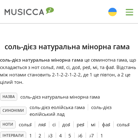
Me
Bahasa Indonesia
соль-дієз натуральна мінорна гама
Български
соль-дієз натуральна мінорна гама
це семинотна гама, що
складається з нот соль
♯
, ля
♯
, сі, до
♯
, ре
♯
, мі, та фа
♯
. Відстань
Dansk
між нотами становить 2-1-2-2-1-2-2, де 1 це півтон, а 2 це
цілий тон.
Deutsch
соль-дієз натуральна мінорна гама
НАЗВА
соль-дієз еолійська гама
соль-дієз
СИНОНІМИ
English
еолійський лад
соль
♯
ля
♯
сі
до
♯
ре
♯
мі
фа
♯
соль
♯
НОТИ
Español
1
2
♭
3
4
5
♭
6
♭
7
1
ІНТЕРВАЛИ