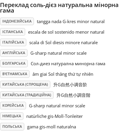
Переклад соль-дієз натуральна мінорна
гама
Русский
tangga nada G-kres minor natural
ІНДОНЕЗІЙСЬКА
Svenska
escala de sol sostenido menor natural
ІСПАНСЬКА
scala di Sol diesis minore naturale
ІТАЛІЙСЬКА
Tiếng Việt
G-sharp natural minor scale
АНГЛІЙСЬКА
Сол-диез натурална минорна гама
БОЛГАРСЬКА
Türkçe
âm giai Sol thăng thứ tự nhiên
В’ЄТНАМСЬКА
升G自然小调音阶
КИТАЙСЬКА (СПРОЩЕНА)
Українська
升G自然小調音階
КИТАЙСЬКА (ТРАДИЦІЙНА)
简体中文
G-sharp natural minor scale
КОРЕЙСЬКА
natürliche gis-Moll-Tonleiter
НІМЕЦЬКА
繁體中文
gama gis-moll naturalna
ПОЛЬСЬКА