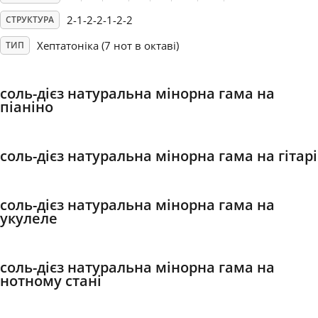
2-1-2-2-1-2-2
СТРУКТУРА
Français
Хептатоніка (7 нот в октаві)
ТИП
한국어
соль-дієз натуральна мінорна гама на
піаніно
हिन्दी
соль-дієз натуральна мінорна гама на гітарі
Italiano
соль-дієз натуральна мінорна гама на
日本語
укулеле
Polski
соль-дієз натуральна мінорна гама на
нотному стані
Português