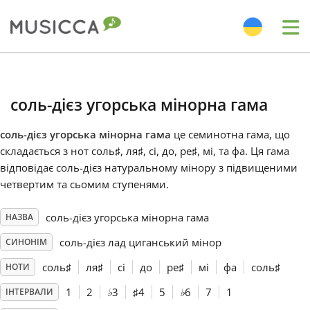
Me
Bahasa Indonesia
соль-дієз угорська мінорна гама
Български
соль-дієз угорська мінорна гама
це семинотна гама, що
складається з нот соль
♯
, ля
♯
, сі, до
, ре
♯
, мі, та фа
. Ця гама
Dansk
відповідає соль-дієз натуральному мінору з підвищеними
четвертим та сьомим ступенями.
Deutsch
соль-дієз угорська мінорна гама
НАЗВА
соль-дієз лад циганський мінор
СИНОНІМ
English
соль
♯
ля
♯
сі
до
ре
♯
мі
фа
соль
♯
НОТИ
1
2
♭
3
♯
4
5
♭
6
7
1
ІНТЕРВАЛИ
Español