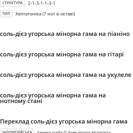
2-1-3-1-1-3-1
СТРУКТУРА
Français
Хептатоніка (7 нот в октаві)
ТИП
한국어
соль-дієз угорська мінорна гама на піаніно
हिन्दी
соль-дієз угорська мінорна гама на гітарі
Italiano
соль-дієз угорська мінорна гама на укулеле
日本語
соль-дієз угорська мінорна гама на
нотному стані
Polski
Переклад соль-дієз угорська мінорна гама
Português
tangga nada G-kres minor Hungaria
ІНДОНЕЗІЙСЬКА