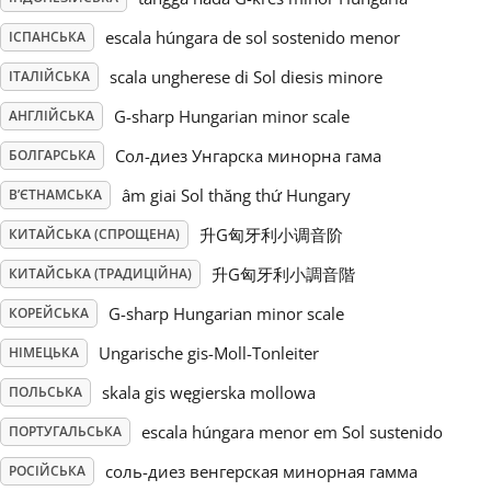
escala húngara de sol sostenido menor
ІСПАНСЬКА
Русский
scala ungherese di Sol diesis minore
ІТАЛІЙСЬКА
Svenska
G-sharp Hungarian minor scale
АНГЛІЙСЬКА
Сол-диез Унгарска минорна гама
БОЛГАРСЬКА
Tiếng Việt
âm giai Sol thăng thứ Hungary
В’ЄТНАМСЬКА
升G匈牙利小调音阶
КИТАЙСЬКА (СПРОЩЕНА)
Türkçe
升G匈牙利小調音階
КИТАЙСЬКА (ТРАДИЦІЙНА)
G-sharp Hungarian minor scale
КОРЕЙСЬКА
Українська
Ungarische gis-Moll-Tonleiter
НІМЕЦЬКА
skala gis węgierska mollowa
ПОЛЬСЬКА
简体中文
escala húngara menor em Sol sustenido
ПОРТУГАЛЬСЬКА
繁體中文
соль-диез венгерская минорная гамма
РОСІЙСЬКА