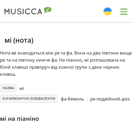
Me
Bahasa Indonesia
мі (нота)
Български
Нота
мі
знаходиться між ре та фа. Вона на два півтони вище
ре та на півтону нижче фа. На піаніно, мі розташована на
білій клавіші праворуч від кожної групи з двох чорних
Dansk
клавіш.
Deutsch
мі
НАЗВА
фа-бемоль
ре-подвійний-дієз
ЕНГАРМОНІЧНІ ЕКВІВАЛЕНТИ
English
мі на піаніно
Español