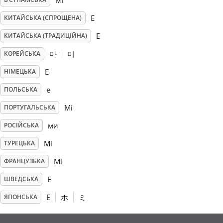
Mi
E
КИТАЙСЬКА (СПРОЩЕНА)
Русский
E
КИТАЙСЬКА (ТРАДИЦІЙНА)
Svenska
마
미
КОРЕЙСЬКА
E
НІМЕЦЬКА
Tiếng Việt
e
ПОЛЬСЬКА
Mi
ПОРТУГАЛЬСЬКА
Türkçe
ми
РОСІЙСЬКА
Mi
ТУРЕЦЬКА
Українська
Mi
ФРАНЦУЗЬКА
E
ШВЕДСЬКА
简体中文
E
ホ
ミ
ЯПОНСЬКА
繁體中文