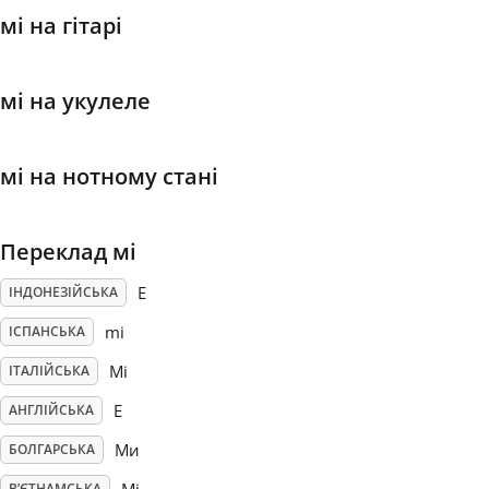
мі на гітарі
Français
мі на укулеле
한국어
мі на нотному стані
हिन्दी
Переклад мі
Italiano
E
ІНДОНЕЗІЙСЬКА
日本語
mi
ІСПАНСЬКА
Mi
ІТАЛІЙСЬКА
Polski
E
АНГЛІЙСЬКА
Ми
БОЛГАРСЬКА
Português
В’ЄТНАМСЬКА