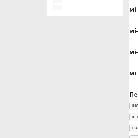
мі
Français
мі
한국어
мі
हिन्दी
Italiano
мі
日本語
Пе
ІН
Polski
ІС
ІТ
Português