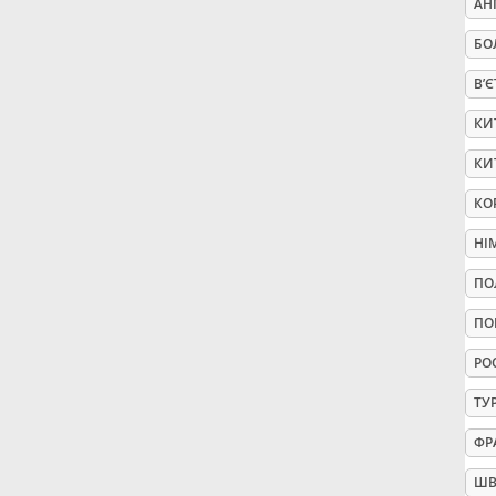
АН
Русский
БО
В’
Svenska
КИ
КИ
Tiếng Việt
КО
НІ
Türkçe
ПО
ПО
Українська
РО
简体中文
ТУ
ФР
繁體中文
ШВ