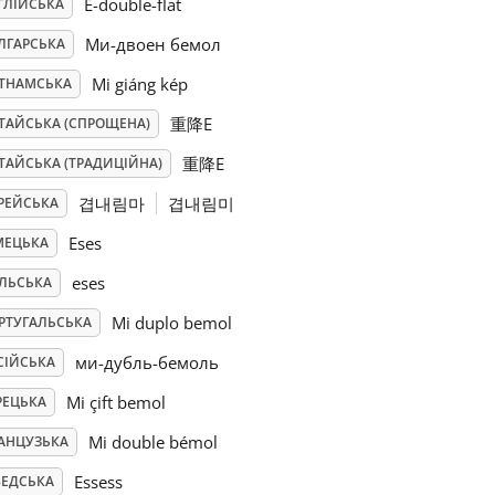
E-double-flat
ГЛІЙСЬКА
Ми-двоен бемол
ЛГАРСЬКА
Mi giáng kép
ЄТНАМСЬКА
重降E
ТАЙСЬКА (СПРОЩЕНА)
重降E
ТАЙСЬКА (ТРАДИЦІЙНА)
겹내림마
겹내림미
РЕЙСЬКА
Eses
МЕЦЬКА
eses
ЛЬСЬКА
Mi duplo bemol
РТУГАЛЬСЬКА
ми-дубль-бемоль
СІЙСЬКА
Mi çift bemol
РЕЦЬКА
Mi double bémol
АНЦУЗЬКА
Essess
ЕДСЬКА