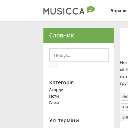
Вправи
Bahasa Indonesia
Словник
Български
Но
Dansk
мі-
нот
Категорія
гру
Deutsch
Акорди
Ноти
НА
Гами
English
АБ
ЕН
Усі терміни
Español