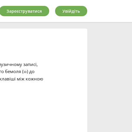
Зареєструватися
Увійдіть
музичному записі,
о бемоля (
) до
♭
♭
 клавіші між кожною