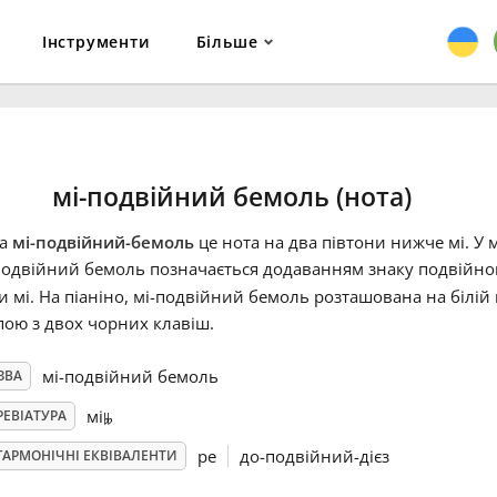
Інструменти
Більше
мі-подвійний бемоль (нота)
та
мі-подвійний-бемоль
це нота на два півтони нижче мі. У 
подвійний бемоль позначається додаванням знаку подвійног
и мі. На піаніно, мі-подвійний бемоль розташована на білій
пою з двох чорних клавіш.
мі-подвійний бемоль
ЗВА
𝄫
мі
РЕВІАТУРА
ре
до-подвійний-дієз
ГАРМОНІЧНІ ЕКВІВАЛЕНТИ