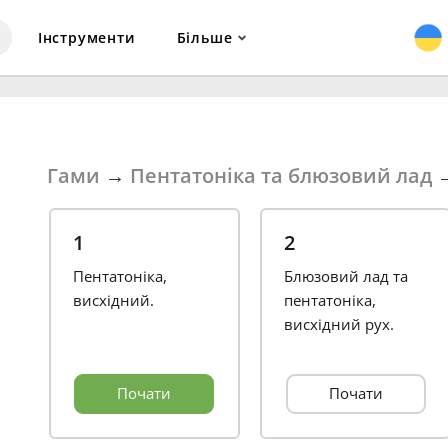
Інструменти
Більше
Гами
→
Пентатоніка та блюзовий лад
1
2
Пентатоніка,
Блюзовий лад та
висхідний.
пентатоніка,
висхідний рух.
Почати
Почати