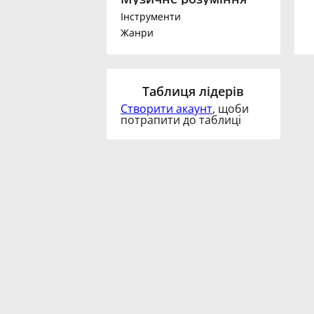
Інструменти
Français
Жанри
한국어
Таблиця лідерів
Створити акаунт
, щоби
हिन्दी
потрапити до таблиці
Italiano
日本語
Polski
Português