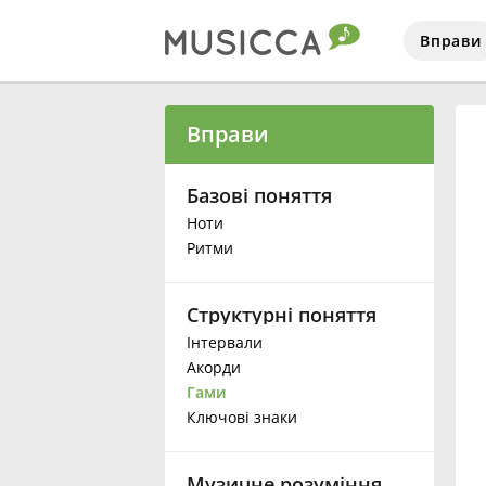
Вправи
Bahasa Indonesia
Вправи
Български
Базові поняття
Ноти
Ритми
Dansk
Структурні поняття
Deutsch
Інтервали
Акорди
English
Гами
Ключові знаки
Español
Музичне розуміння