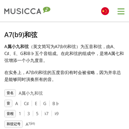
Me
Bahasa Indonesia
A7(b9)和弦
A属小九和弦
（英文简写为A7(b9)和弦）为五音和弦，由A、
Български
C
♯
、E、G和B
♭
五个音组成。在此和弦的组成中，是将A属七和
弦增添一个小九度音。
Dansk
在实务上，A7(b9)和弦的五度音(E)有时会被省略，因为并非总
是能够同时演奏所有的音。
Deutsch
A属小九和弦
音名
A
C
♯
E
G
B
♭
音
English
♭
♭
1
3
5
7
9
音程
♭
Español
7(
9)
A
和弦记号