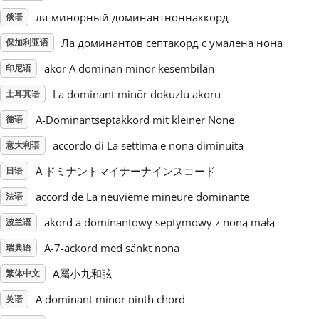
ля-минорный доминантноннаккорд
俄语
Русский
Ла доминантов септакорд с умалена нона
保加利亚语
akor A dominan minor kesembilan
印尼语
Svenska
La dominant minör dokuzlu akoru
土耳其语
A-Dominantseptakkord mit kleiner None
Tiếng Việt
德语
accordo di La settima e nona diminuita
意大利语
Türkçe
A ドミナントマイナーナインスコード
日语
accord de La neuvième mineure dominante
法语
Українська
akord a dominantowy septymowy z noną małą
波兰语
A-7-ackord med sänkt nona
瑞典语
简体中文
A屬小九和弦
繁体中文
A dominant minor ninth chord
英语
繁體中文