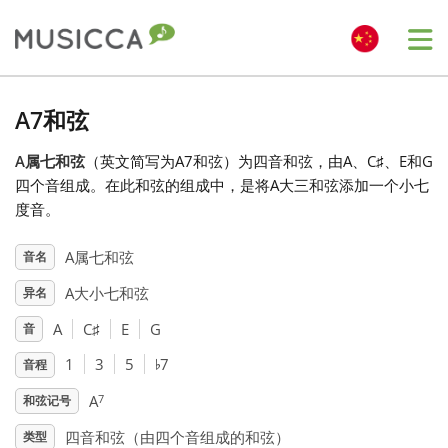
Me
Bahasa Indonesia
A7和弦
A属七和弦
（英文简写为A7和弦）为四音和弦，由A、C
♯
、E和G
Български
四个音组成。在此和弦的组成中，是将A大三和弦添加一个小七
度音。
Dansk
A属七和弦
音名
A大小七和弦
异名
Deutsch
A
C
♯
E
G
音
♭
English
1
3
5
7
音程
7
A
和弦记号
Español
四音和弦（由四个音组成的和弦）
类型