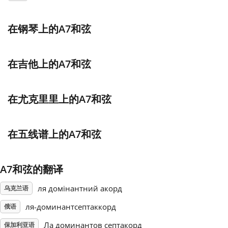
Français
在钢琴上的A7和弦
한국어
在吉他上的A7和弦
हिन्दी
在尤克里里上的A7和弦
Italiano
在五线谱上的A7和弦
日本語
A7和弦的翻译
Polski
ля домінантний акорд
乌克兰语
ля-доминантсептаккорд
俄语
Português
Ла доминантов септакорд
保加利亚语