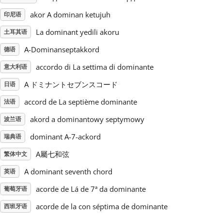
akor A dominan ketujuh
印尼语
Русский
La dominant yedili akoru
土耳其语
A-Dominanseptakkord
德语
Svenska
accordo di La settima di dominante
意大利语
Tiếng Việt
A ドミナントセブンスコード
日语
accord de La septième dominante
法语
Türkçe
akord a dominantowy septymowy
波兰语
dominant A-7-ackord
瑞典语
Українська
A屬七和弦
繁体中文
A dominant seventh chord
英语
简体中文
acorde de Lá de 7ª da dominante
葡萄牙语
繁體中文
acorde de la con séptima de dominante
西班牙语