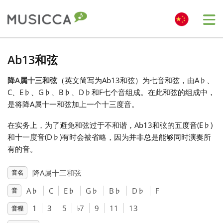
Me
Bahasa Indonesia
Ab13和弦
降A属十三和弦
（英文简写为Ab13和弦）为七音和弦，由A
♭
、
Български
C、E
♭
、G
♭
、B
♭
、D
♭
和F七个音组成。在此和弦的组成中，
是将降A属十一和弦加上一个十三度音。
Dansk
在实务上，为了避免和弦过于不和谐，Ab13和弦的五度音(E
♭
)
和十一度音(D
♭
)有时会被省略，因为并非总是能够同时演奏所
Deutsch
有的音。
降A属十三和弦
音名
English
A
♭
C
E
♭
G
♭
B
♭
D
♭
F
音
♭
1
3
5
7
9
11
13
音程
Español