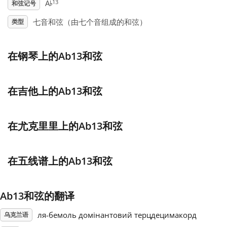
♭
13
A
和弦记号
Français
七音和弦（由七个音组成的和弦）
类型
한국어
在钢琴上的Ab13和弦
हिन्दी
在吉他上的Ab13和弦
Italiano
在尤克里里上的Ab13和弦
日本語
在五线谱上的Ab13和弦
Polski
Ab13和弦的翻译
ля-бемоль домінантовий терцдецимакорд
Português
乌克兰语