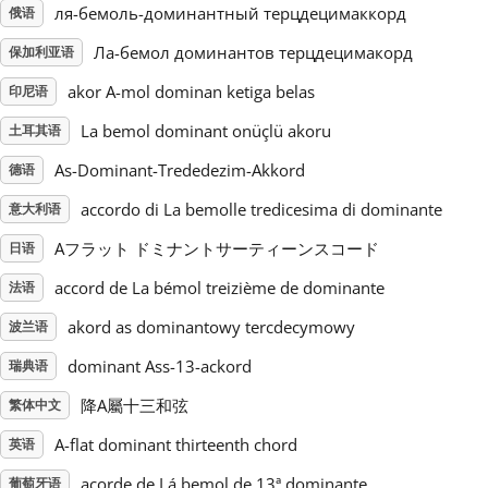
ля-бемоль-доминантный терцдецимаккорд
俄语
Русский
Ла-бемол доминантов терцдецимакорд
保加利亚语
akor A-mol dominan ketiga belas
印尼语
Svenska
La bemol dominant onüçlü akoru
土耳其语
As-Dominant-Trededezim-Akkord
德语
Tiếng Việt
accordo di La bemolle tredicesima di dominante
意大利语
Aフラット ドミナントサーティーンスコード
日语
Türkçe
accord de La bémol treizième de dominante
法语
Українська
akord as dominantowy tercdecymowy
波兰语
dominant Ass-13-ackord
瑞典语
简体中文
降A屬十三和弦
繁体中文
A-flat dominant thirteenth chord
英语
繁體中文
acorde de Lá bemol de 13ª dominante
葡萄牙语