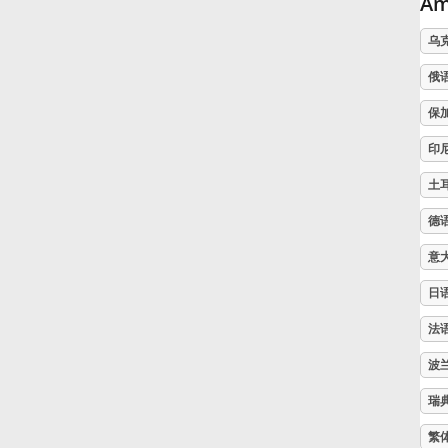
A
Русский
乌
俄
Svenska
保
印
Tiếng Việt
土
德
Türkçe
意
日
Українська
法
简体中文
波
瑞
繁體中文
繁