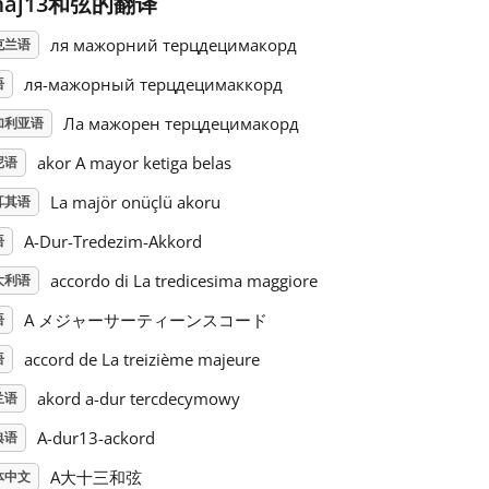
maj13和弦的翻译
ля мажорний терцдецимакорд
克兰语
ля-мажорный терцдецимаккорд
语
Ла мажорен терцдецимакорд
加利亚语
akor A mayor ketiga belas
尼语
La majör onüçlü akoru
耳其语
A-Dur-Tredezim-Akkord
语
accordo di La tredicesima maggiore
大利语
A メジャーサーティーンスコード
语
accord de La treizième majeure
语
akord a-dur tercdecymowy
兰语
A-dur13-ackord
典语
A大十三和弦
体中文