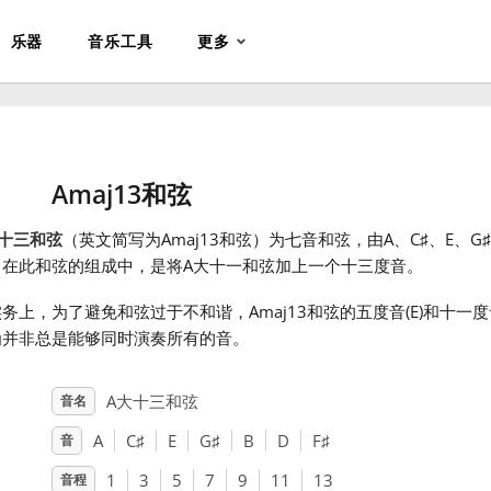
乐器
音乐工具
更多
Amaj13和弦
十三和弦
（英文简写为Amaj13和弦）为七音和弦，由A、C
♯
、E、G
♯
。在此和弦的组成中，是将A大十一和弦加上一个十三度音。
务上，为了避免和弦过于不和谐，Amaj13和弦的五度音(E)和十一度
为并非总是能够同时演奏所有的音。
A大十三和弦
音名
A
C
♯
E
G
♯
B
D
F
♯
音
1
3
5
7
9
11
13
音程