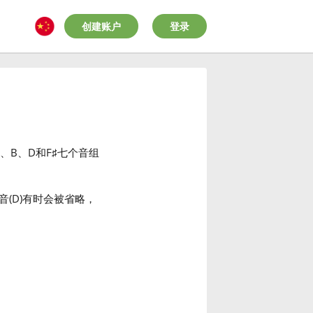
创建账户
登录
、B、D和F
♯
七个音组
音(D)有时会被省略，