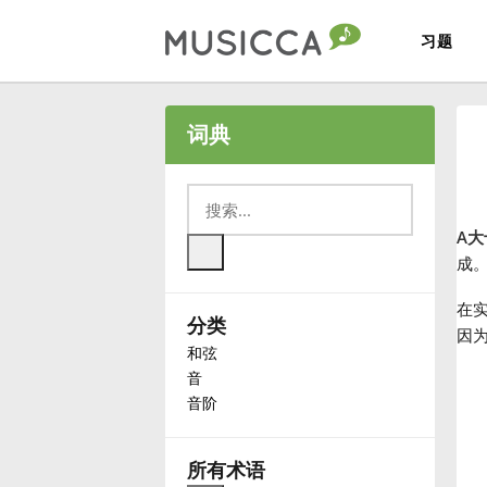
习题
Bahasa Indonesia
词典
Български
A大
Dansk
成
在实
分类
Deutsch
因
和弦
音
English
音阶
Español
所有术语