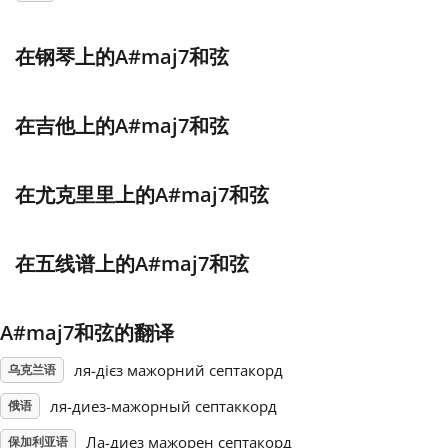
Français
在钢琴上的A#maj7和弦
한국어
在吉他上的A#maj7和弦
हिन्दी
在尤克里里上的A#maj7和弦
Italiano
在五线谱上的A#maj7和弦
日本語
A#maj7和弦的翻译
Polski
ля-дієз мажорний септакорд
乌克兰语
ля-диез-мажорный септаккорд
俄语
Português
Ла-диез мажорен септакорд
保加利亚语