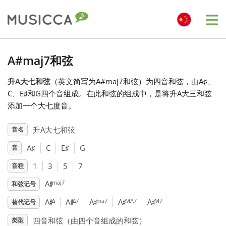
Me
Bahasa Indonesia
A#maj7和弦
升A大七和弦
（英文简写为A#maj7和弦）为四音和弦，由A
♯
、
Български
C
、E
♯
和G
四个音组成。在此和弦的组成中，是将升A大三和弦
添加一个大七度音。
Dansk
升A大七和弦
音名
A
♯
C
E
♯
G
音
Deutsch
1
3
5
7
音程
♯
English
maj7
A
和弦记号
♯
♯
♯
♯
♯
Δ
Δ7
ma7
MA7
M7
A
A
A
A
A
替代记号
Español
四音和弦（由四个音组成的和弦）
类型