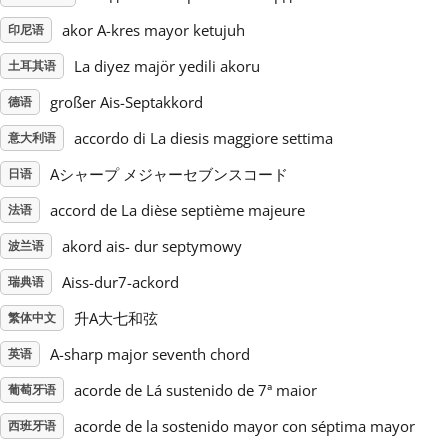
akor A-kres mayor ketujuh
印尼语
Русский
La diyez majör yedili akoru
土耳其语
großer Ais-Septakkord
德语
Svenska
accordo di La diesis maggiore settima
意大利语
Tiếng Việt
Aシャープ メジャーセブンスコード
日语
accord de La dièse septième majeure
法语
Türkçe
akord ais- dur septymowy
波兰语
Aiss-dur7-ackord
瑞典语
Українська
升A大七和弦
繁体中文
A-sharp major seventh chord
英语
简体中文
acorde de Lá sustenido de 7ª maior
葡萄牙语
繁體中文
acorde de la sostenido mayor con séptima mayor
西班牙语