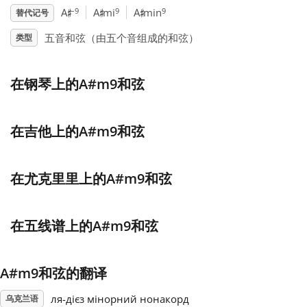
♯
♯
♯
–9
9
9
A
A
mi
A
min
替代记号
Français
五音和弦（由五个音组成的和弦）
类型
한국어
在钢琴上的A#m9和弦
हिन्दी
在吉他上的A#m9和弦
Italiano
在尤克里里上的A#m9和弦
日本語
在五线谱上的A#m9和弦
Polski
A#m9和弦的翻译
Português
ля-дієз мінорний нонакорд
乌克兰语