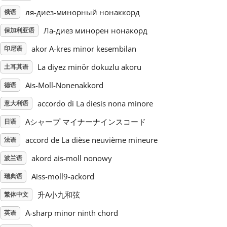
ля-диез-минорный нонаккорд
俄语
Русский
Ла-диез минорен нонакорд
保加利亚语
akor A-kres minor kesembilan
印尼语
Svenska
La diyez minör dokuzlu akoru
土耳其语
Ais-Moll-Nonenakkord
Tiếng Việt
德语
accordo di La diesis nona minore
意大利语
Türkçe
Aシャープ マイナーナインスコード
日语
accord de La dièse neuvième mineure
法语
Українська
akord ais-moll nonowy
波兰语
Aiss-moll9-ackord
瑞典语
简体中文
升A小九和弦
繁体中文
A-sharp minor ninth chord
英语
繁體中文