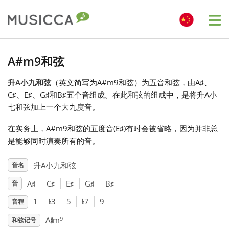
Me
Bahasa Indonesia
A#m9和弦
升A小九和弦
（英文简写为A#m9和弦）为五音和弦，由A
♯
、
Български
C
♯
、E
♯
、G
♯
和B
♯
五个音组成。在此和弦的组成中，是将升A小
七和弦加上一个大九度音。
Dansk
在实务上，A#m9和弦的五度音(E
♯
)有时会被省略，因为并非总
是能够同时演奏所有的音。
Deutsch
升A小九和弦
音名
A
♯
C
♯
E
♯
G
♯
B
♯
音
English
♭
♭
1
3
5
7
9
音程
♯
Español
9
A
m
和弦记号