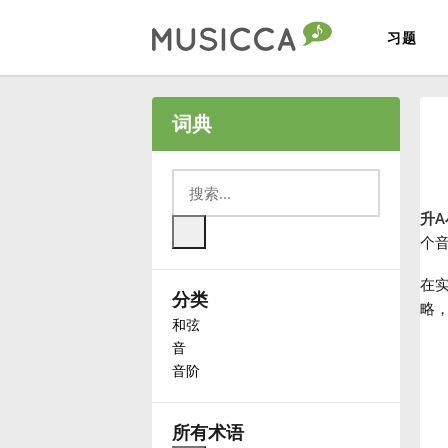
习题
Bahasa Indonesia
词典
Български
升
Dansk
个
在实
分类
Deutsch
略
和弦
音
English
音阶
Español
所有术语