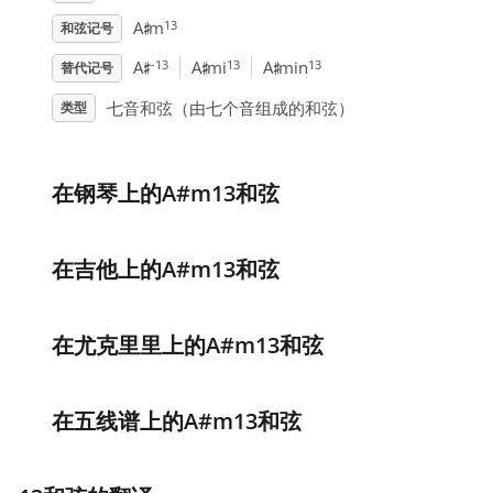
♯
13
A
m
和弦记号
♯
♯
♯
–13
13
13
A
A
mi
A
min
替代记号
七音和弦（由七个音组成的和弦）
类型
在钢琴上的A#m13和弦
在吉他上的A#m13和弦
在尤克里里上的A#m13和弦
在五线谱上的A#m13和弦