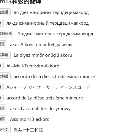
#m13和弦的翻译
ля-дієз мінорний терцдецимакорд
克兰语
ля-диез-минорный терцдецимаккорд
语
Ла-диез минорен терцдецимакорд
加利亚语
akor A-kres minor ketiga belas
尼语
La diyez minör onüçlü akoru
耳其语
Ais-Moll-Tredezim-Akkord
语
accordo di La diesis tredicesima minore
大利语
Aシャープ マイナーサーティーンスコード
语
accord de La dièse treizième mineure
语
akord ais-moll tercdecymowy
兰语
Aiss-moll13-ackord
典语
升A小十三和弦
体中文