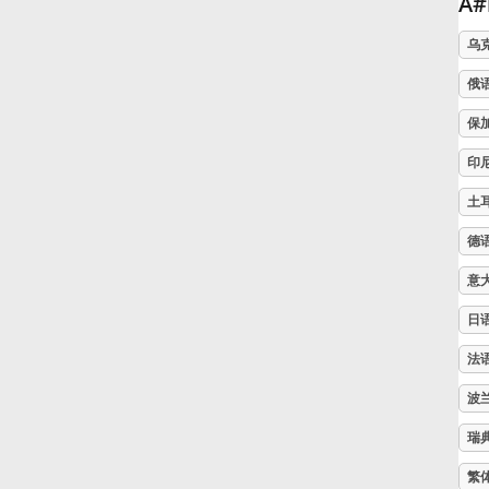
A
Русский
乌
俄
Svenska
保
印
Tiếng Việt
土
德
Türkçe
意
日
Українська
法
简体中文
波
瑞
繁體中文
繁