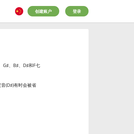
创建账户
登录
、G
♯
、B
♯
、D
♯
和F
七
音(D
♯
)有时会被省