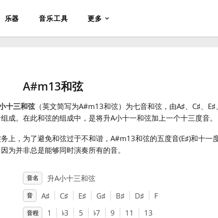
乐器
音乐工具
更多
A#m13和弦
A小十三和弦
（英文简写为A#m13和弦）为七音和弦，由A
♯
、C
♯
、E
♯
音组成。在此和弦的组成中，是将升A小十一和弦加上一个十三度音。
务上，为了避免和弦过于不和谐，A#m13和弦的五度音(E
♯
)和十一度
，因为并非总是能够同时演奏所有的音。
升A小十三和弦
音名
A
♯
C
♯
E
♯
G
♯
B
♯
D
♯
F
音
♭
♭
1
3
5
7
9
11
13
音程