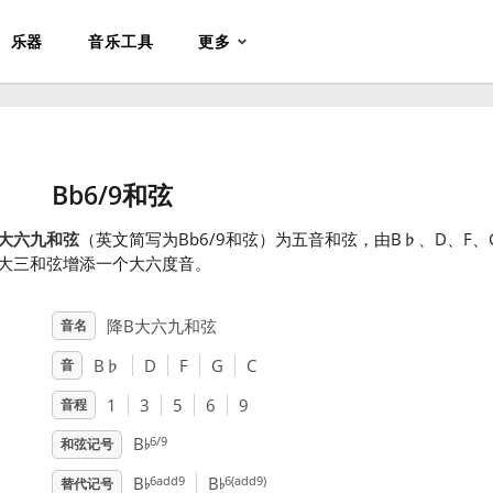
乐器
音乐工具
更多
Bb6/9和弦
B大六九和弦
（英文简写为Bb6/9和弦）为五音和弦，由B
♭
、D、F
B大三和弦增添一个大六度音。
降B大六九和弦
音名
B
♭
D
F
G
C
音
1
3
5
6
9
音程
♭
6/9
B
和弦记号
♭
♭
6add9
6(add9)
B
B
替代记号