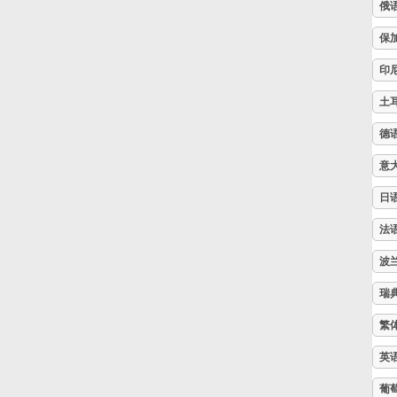
俄
Русский
保
印
Svenska
土
德
Tiếng Việt
意
日
Türkçe
法
波
Українська
瑞
简体中文
繁
英
繁體中文
葡