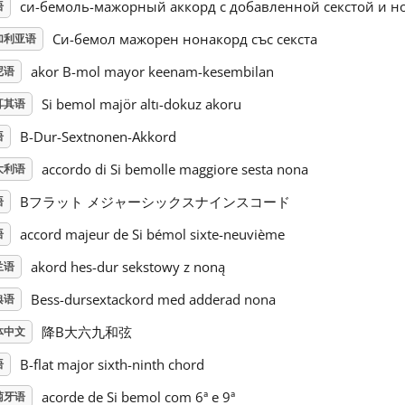
си-бемоль-мажорный аккорд с добавленной секстой и н
语
Си-бемол мажорен нонакорд със секста
加利亚语
akor B-mol mayor keenam-kesembilan
尼语
Si bemol majör altı-dokuz akoru
耳其语
B-Dur-Sextnonen-Akkord
语
accordo di Si bemolle maggiore sesta nona
大利语
Bフラット メジャーシックスナインスコード
语
accord majeur de Si bémol sixte-neuvième
语
akord hes-dur sekstowy z noną
兰语
Bess-dursextackord med adderad nona
典语
降B大六九和弦
体中文
B-flat major sixth-ninth chord
语
acorde de Si bemol com 6ª e 9ª
萄牙语