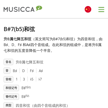
Me
Bahasa Indonesia
B#7(b5)和弦
升B属七降五和弦
（英文简写为B#7(b5)和弦）为四音和弦，由
Български
B
♯
、D
、F
♯
和A
♯
四个音组成。在此和弦的组成中，是将升B属
七和弦的五度音降低一个半音。
Dansk
升B属七降五和弦
音名
B
♯
D
F
♯
A
♯
音
Deutsch
♭
♭
1
3
5
7
音程
♭
♯
English
7(
5)
B
和弦记号
♭
♯
7
5
B
替代记号
Español
四音和弦（由四个音组成的和弦）
类型