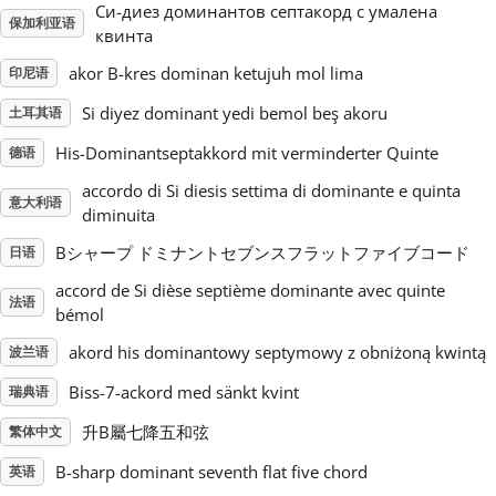
Си-диез доминантов септакорд с умалена
保加利亚语
квинта
Русский
akor B-kres dominan ketujuh mol lima
印尼语
Si diyez dominant yedi bemol beş akoru
土耳其语
Svenska
His-Dominantseptakkord mit verminderter Quinte
德语
Tiếng Việt
accordo di Si diesis settima di dominante e quinta
意大利语
diminuita
Bシャープ ドミナントセブンスフラットファイブコード
日语
Türkçe
accord de Si dièse septième dominante avec quinte
法语
bémol
Українська
akord his dominantowy septymowy z obniżoną kwintą
波兰语
Biss-7-ackord med sänkt kvint
瑞典语
简体中文
升B屬七降五和弦
繁体中文
繁體中文
B-sharp dominant seventh flat five chord
英语