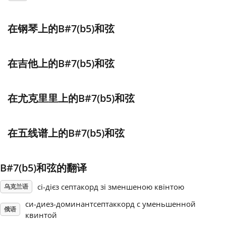
Français
在钢琴上的B#7(b5)和弦
한국어
在吉他上的B#7(b5)和弦
हिन्दी
在尤克里里上的B#7(b5)和弦
Italiano
在五线谱上的B#7(b5)和弦
日本語
B#7(b5)和弦的翻译
Polski
сі-дієз септакорд зі зменшеною квінтою
乌克兰语
си-диез-доминантсептаккорд с уменьшенной
俄语
Português
квинтой