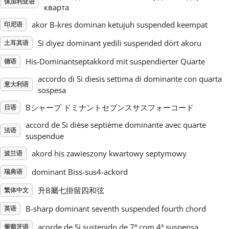
保加利亚语
кварта
Русский
akor B-kres dominan ketujuh suspended keempat
印尼语
Si diyez dominant yedili suspended dört akoru
土耳其语
Svenska
His-Dominantseptakkord mit suspendierter Quarte
德语
accordo di Si diesis settima di dominante con quarta
意大利语
Tiếng Việt
sospesa
Bシャープ ドミナントセブンスサスフォーコード
日语
Türkçe
accord de Si dièse septième dominante avec quarte
法语
suspendue
Українська
akord his zawieszony kwartowy septymowy
波兰语
dominant Biss-sus4-ackord
瑞典语
简体中文
升B屬七掛留四和弦
繁体中文
B-sharp dominant seventh suspended fourth chord
英语
繁體中文
acorde de Si sustenido de 7ª com 4ª suspensa
葡萄牙语