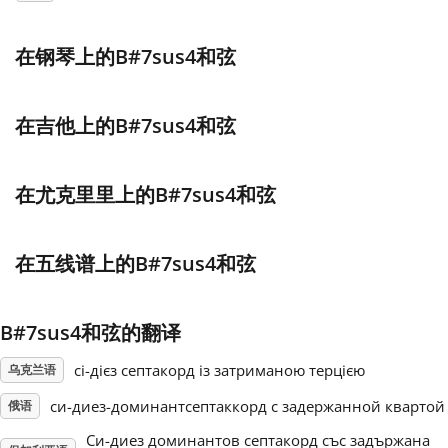
Français
在钢琴上的B#7sus4和弦
한국어
在吉他上的B#7sus4和弦
हिन्दी
在尤克里里上的B#7sus4和弦
Italiano
在五线谱上的B#7sus4和弦
日本語
B#7sus4和弦的翻译
Polski
сі-дієз септакорд iз затриманою терцією
乌克兰语
си-диез-доминантсептаккорд с задержанной квартой
俄语
Português
Си-диез доминантов септакорд със задържана