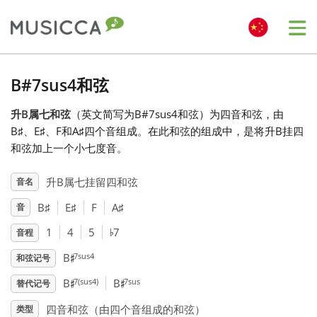
Me
Bahasa Indonesia
B#7sus4和弦
升B属七和弦
（英文简写为B#7sus4和弦）为四音和弦，由
Български
B
♯
、E
♯
、F
和A
♯
四个音组成。在此和弦的组成中，是将升B挂四
和弦加上一个小七度音。
Dansk
升B属七挂留四和弦
音名
B
♯
E
♯
F
A
♯
音
Deutsch
♭
1
4
5
7
音程
♯
English
7sus4
B
和弦记号
♯
♯
7(sus4)
7sus
B
B
替代记号
Español
四音和弦（由四个音组成的和弦）
类型