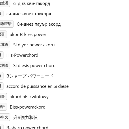
сі-дієз квінтакорд
克兰语
си-диез-квинтаккорд
语
Си-диез пауър акорд
加利亚语
akor B-kres power
尼语
Si diyez power akoru
耳其语
His-Powerchord
语
Si diesis power chord
大利语
Bシャープ パワーコード
语
accord de puissance en Si dièse
语
akord his kwintowy
兰语
Biss-powerackord
典语
升B強力和弦
体中文
B-sharp power chord
语