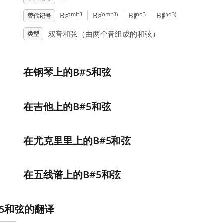
♯
♯
♯
♯
omit3
(omit3)
no3
(no3)
B
B
B
B
替代记号
双音和弦（由两个音组成的和弦）
类型
在钢琴上的B#5和弦
在吉他上的B#5和弦
在尤克里里上的B#5和弦
在五线谱上的B#5和弦
#5和弦的翻译