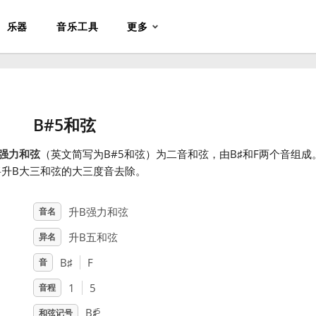
乐器
音乐工具
更多
B#5和弦
强力和弦
（英文简写为B#5和弦）为二音和弦，由B
♯
和F
两个音组成
将升B大三和弦的大三度音去除。
升B强力和弦
音名
升B五和弦
异名
B
♯
F
音
1
5
音程
♯
5
B
和弦记号