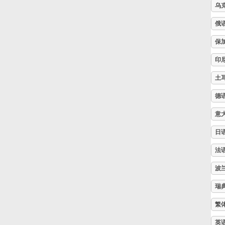
乌
Русский
俄
保
Svenska
印
土
Tiếng Việt
德
意
Türkçe
日
Українська
法
波
简体中文
瑞
繁
繁體中文
英