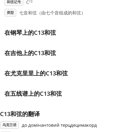
13
C
和弦记号
Français
七音和弦（由七个音组成的和弦）
类型
한국어
在钢琴上的C13和弦
हिन्दी
在吉他上的C13和弦
Italiano
在尤克里里上的C13和弦
日本語
在五线谱上的C13和弦
Polski
C13和弦的翻译
до домінантовий терцдецимакорд
Português
乌克兰语