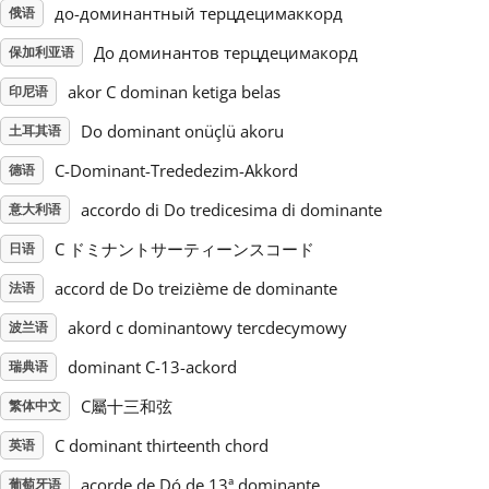
до-доминантный терцдецимаккорд
俄语
Русский
До доминантов терцдецимакорд
保加利亚语
akor C dominan ketiga belas
印尼语
Svenska
Do dominant onüçlü akoru
土耳其语
C-Dominant-Trededezim-Akkord
德语
Tiếng Việt
accordo di Do tredicesima di dominante
意大利语
C ドミナントサーティーンスコード
日语
Türkçe
accord de Do treizième de dominante
法语
Українська
akord c dominantowy tercdecymowy
波兰语
dominant C-13-ackord
瑞典语
简体中文
C屬十三和弦
繁体中文
C dominant thirteenth chord
英语
繁體中文
acorde de Dó de 13ª dominante
葡萄牙语