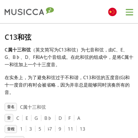
Me
Bahasa Indonesia
C13和弦
C属十三和弦
（英文简写为C13和弦）为七音和弦，由C、E、
Български
G、B
♭
、D、F和A七个音组成。在此和弦的组成中，是将C属十
一和弦加上一个十三度音。
Dansk
在实务上，为了避免和弦过于不和谐，C13和弦的五度音(G)和
十一度音(F)有时会被省略，因为并非总是能够同时演奏所有的
Deutsch
音。
C属十三和弦
音名
English
C
E
G
B
♭
D
F
A
音
♭
1
3
5
7
9
11
13
音程
Español