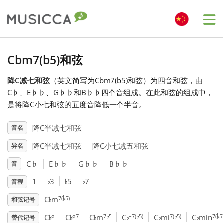
Me
Bahasa Indonesia
Cbm7(b5)和弦
降C减七和弦
（英文简写为Cbm7(b5)和弦）为四音和弦，由
Български
C
♭
、E
♭
♭
、G
♭
♭
和B
♭
♭
四个音组成。在此和弦的组成中，
是将降C小七和弦的五度音降低一个半音。
Dansk
降C半减七和弦
音名
降C半减七和弦
降C小七减五和弦
异名
Deutsch
C
♭
E
♭
♭
G
♭
♭
B
♭
♭
音
♭
♭
♭
English
1
3
5
7
音程
♭
♭
7(
5)
C
m
和弦记号
♭
♭
♭
♭
♭
♭
♭
♭
♭
♭
Español
ø
ø7
7
5
–7(
5)
7(
5)
7(
5
C
C
C
m
C
C
mi
C
min
替代记号