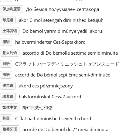
До-бемол полуумален септакорд
保加利亚语
Русский
akor C-mol setengah diminished ketujuh
印尼语
Do bemol yarım dimünye yedili akoru
土耳其语
Svenska
halbverminderter Ces-Septakkord
德语
Tiếng Việt
accordo di Do bemolle settima semidiminuita
意大利语
Cフラット ハーフディミニッシュトセブンスコード
日语
Türkçe
accord de Do bémol septième semi-diminuée
法语
akord ces półzmniejszony
波兰语
Українська
halvförminskat Cess-7-ackord
瑞典语
降C半減七和弦
繁体中文
简体中文
C-flat half-diminished seventh chord
英语
繁體中文
acorde de Dó bemol de 7ª meia diminuta
葡萄牙语