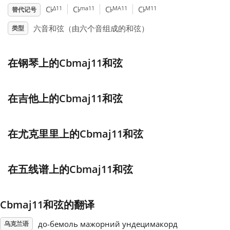
♭
♭
♭
♭
Δ11
ma11
MA11
M11
C
C
C
C
替代记号
Français
六音和弦（由六个音组成的和弦）
类型
한국어
在钢琴上的Cbmaj11和弦
हिन्दी
在吉他上的Cbmaj11和弦
Italiano
在尤克里里上的Cbmaj11和弦
日本語
在五线谱上的Cbmaj11和弦
Polski
Cbmaj11和弦的翻译
Português
до-бемоль мажорний ундецимакорд
乌克兰语