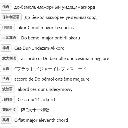
до-бемоль-мажорный ундецимаккорд
俄语
Русский
До-бемол мажорен ундецимакорд
保加利亚语
akor C-mol mayor kesebelas
印尼语
Svenska
Do bemol majör onbirli akoru
土耳其语
Ces-Dur-Undezim-Akkord
Tiếng Việt
德语
accordo di Do bemolle undicesima maggiore
意大利语
Türkçe
Cフラット メジャーイレブンスコード
日语
accord de Do bémol onzième majeure
法语
Українська
akord ces-dur undecymowy
波兰语
Cess-dur11-ackord
瑞典语
简体中文
降C大十一和弦
繁体中文
C-flat major eleventh chord
英语
繁體中文