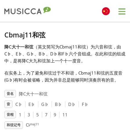
Me
Bahasa Indonesia
Cbmaj11和弦
降C大十一和弦
（英文简写为Cbmaj11和弦）为六音和弦，由
Български
C
♭
、E
♭
、G
♭
、B
♭
、D
♭
和F
♭
六个音组成。在此和弦的组成
中，是将降C大九和弦加上一个十一度音。
Dansk
在实务上，为了避免和弦过于不和谐，Cbmaj11和弦的五度音
(G
♭
)有时会被省略，因为并非总是能够同时演奏所有的音。
Deutsch
降C大十一和弦
音名
C
♭
E
♭
G
♭
B
♭
D
♭
F
♭
音
English
1
3
5
7
9
11
音程
♭
Español
maj11
C
和弦记号