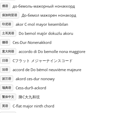
до-бемоль-мажорный нонаккорд
俄语
Русский
До-бемол мажорен нонакорд
保加利亚语
akor C-mol mayor kesembilan
印尼语
Svenska
Do bemol majör dokuzlu akoru
土耳其语
Ces-Dur-Nonenakkord
Tiếng Việt
德语
accordo di Do bemolle nona maggiore
意大利语
Türkçe
Cフラット メジャーナインスコード
日语
accord de Do bémol neuvième majeure
法语
Українська
akord ces-dur nonowy
波兰语
Cess-dur9-ackord
瑞典语
简体中文
降C大九和弦
繁体中文
C-flat major ninth chord
英语
繁體中文