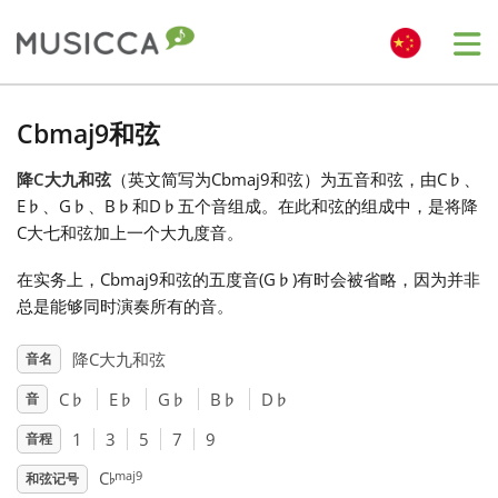
Me
Bahasa Indonesia
Cbmaj9和弦
降C大九和弦
（英文简写为Cbmaj9和弦）为五音和弦，由C
♭
、
Български
E
♭
、G
♭
、B
♭
和D
♭
五个音组成。在此和弦的组成中，是将降
C大七和弦加上一个大九度音。
Dansk
在实务上，Cbmaj9和弦的五度音(G
♭
)有时会被省略，因为并非
总是能够同时演奏所有的音。
Deutsch
降C大九和弦
音名
C
♭
E
♭
G
♭
B
♭
D
♭
音
English
1
3
5
7
9
音程
♭
Español
maj9
C
和弦记号