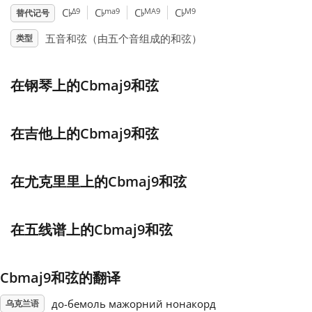
♭
♭
♭
♭
Δ9
ma9
MA9
M9
C
C
C
C
替代记号
Français
五音和弦（由五个音组成的和弦）
类型
한국어
在钢琴上的Cbmaj9和弦
हिन्दी
在吉他上的Cbmaj9和弦
Italiano
在尤克里里上的Cbmaj9和弦
日本語
在五线谱上的Cbmaj9和弦
Polski
Cbmaj9和弦的翻译
Português
до-бемоль мажорний нонакорд
乌克兰语