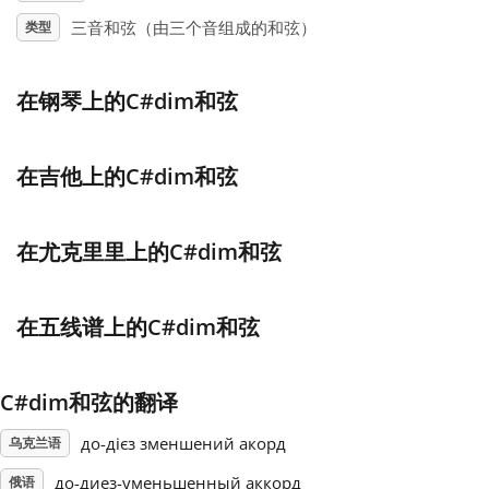
三音和弦（由三个音组成的和弦）
类型
Français
在钢琴上的C#dim和弦
한국어
在吉他上的C#dim和弦
हिन्दी
在尤克里里上的C#dim和弦
Italiano
在五线谱上的C#dim和弦
日本語
Polski
C#dim和弦的翻译
до-дієз зменшений акорд
乌克兰语
Português
до-диез-уменьшенный аккорд
俄语