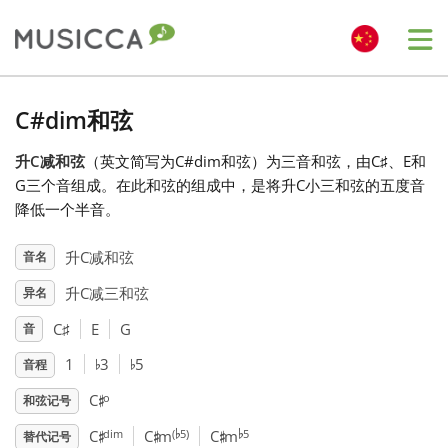
Me
Bahasa Indonesia
C#dim和弦
升C减和弦
（英文简写为C#dim和弦）为三音和弦，由C
♯
、E和
Български
G三个音组成。在此和弦的组成中，是将升C小三和弦的五度音
降低一个半音。
Dansk
升C减和弦
音名
升C减三和弦
异名
Deutsch
C
♯
E
G
音
♭
♭
English
1
3
5
音程
♯
o
C
和弦记号
♭
♭
♯
♯
♯
Español
dim
(
5)
5
C
C
m
C
m
替代记号