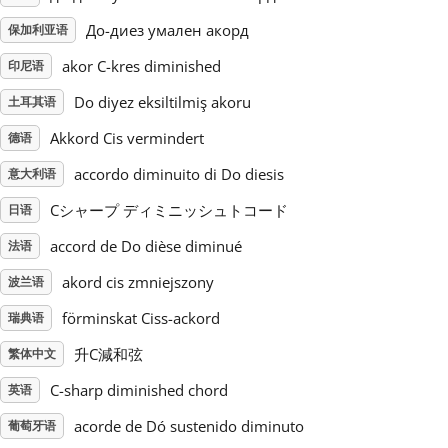
До-диез умален акорд
保加利亚语
Русский
akor C-kres diminished
印尼语
Do diyez eksiltilmiş akoru
土耳其语
Svenska
Akkord Cis vermindert
德语
Tiếng Việt
accordo diminuito di Do diesis
意大利语
Cシャープ ディミニッシュトコード
日语
Türkçe
accord de Do dièse diminué
法语
akord cis zmniejszony
波兰语
Українська
förminskat Ciss-ackord
瑞典语
升C減和弦
繁体中文
简体中文
C-sharp diminished chord
英语
繁體中文
acorde de Dó sustenido diminuto
葡萄牙语