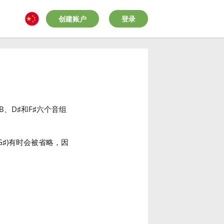
创建账户
登录
B、D
♯
和F
♯
六个音组
G
♯
)有时会被省略，因