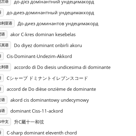
до-дієз домінантний ундецимакорд
克兰语
до-диез-доминантный ундецимаккорд
语
До-диез доминантов ундецимакорд
加利亚语
akor C-kres dominan kesebelas
尼语
Do diyez dominant onbirli akoru
耳其语
Cis-Dominant-Undezim-Akkord
语
accordo di Do diesis undicesima di dominante
大利语
Cシャープ ドミナントイレブンスコード
语
accord de Do dièse onzième de dominante
语
akord cis dominantowy undecymowy
兰语
dominant Ciss-11-ackord
典语
升C屬十一和弦
体中文
C-sharp dominant eleventh chord
语