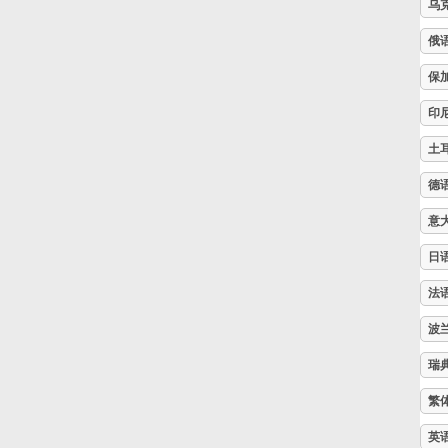
乌
Русский
俄
保
Svenska
印
土
Tiếng Việt
德
意
Türkçe
日
法
Українська
波
简体中文
瑞
繁
繁體中文
英