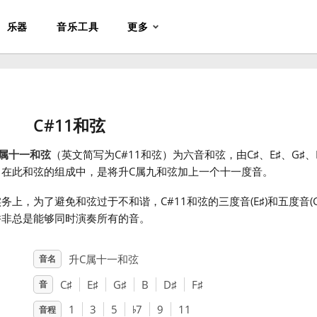
乐器
音乐工具
更多
C#11和弦
C属十一和弦
（英文简写为C#11和弦）为六音和弦，由C
♯
、E
♯
、G
♯
、
。在此和弦的组成中，是将升C属九和弦加上一个十一度音。
务上，为了避免和弦过于不和谐，C#11和弦的三度音(E
♯
)和五度音(
并非总是能够同时演奏所有的音。
升C属十一和弦
音名
C
♯
E
♯
G
♯
B
D
♯
F
♯
音
♭
1
3
5
7
9
11
音程