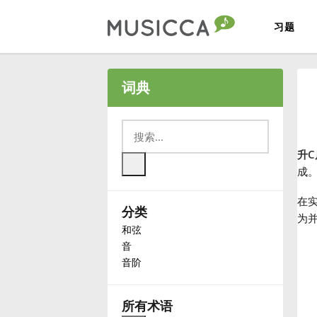
习题
Bahasa Indonesia
词典
Български
升
Dansk
成
在实
分类
Deutsch
为
和弦
音
English
音阶
Español
所有术语