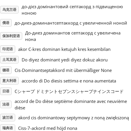
до-дієз домінантовий септакорд з підвищеною
乌克兰语
Русский
ноною
до-диез-доминантсептаккорд с увеличенной ноной
俄语
Svenska
До-диез доминантов септакорд с увеличена
保加利亚语
нона
akor C-kres dominan ketujuh kres kesembilan
Tiếng Việt
印尼语
Do diyez dominant yedi diyez dokuz akoru
土耳其语
Türkçe
Cis-Dominantseptakkord mit übermäßiger None
德语
accordo di Do diesis settima e nona aumentata
意大利语
Українська
Cシャープ ドミナントセブンスシャープナインスコード
日语
accord de Do dièse septième dominante avec neuvième
法语
简体中文
dièse
akord cis dominantowy septymowy z noną zwiększoną
波兰语
繁體中文
Ciss-7-ackord med höjd nona
瑞典语