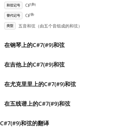
♯
♯
7(
9)
C
和弦记号
♯
♯
Français
7
9
C
替代记号
五音和弦（由五个音组成的和弦）
类型
한국어
在钢琴上的C#7(#9)和弦
हिन्दी
在吉他上的C#7(#9)和弦
Italiano
在尤克里里上的C#7(#9)和弦
日本語
Polski
在五线谱上的C#7(#9)和弦
Português
C#7(#9)和弦的翻译