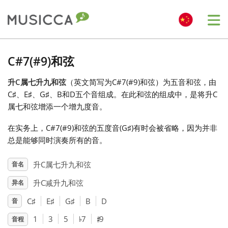
Me
Bahasa Indonesia
C#7(#9)和弦
升C属七升九和弦
（英文简写为C#7(#9)和弦）为五音和弦，由
Български
C
♯
、E
♯
、G
♯
、B和D
五个音组成。在此和弦的组成中，是将升C
属七和弦增添一个增九度音。
Dansk
在实务上，C#7(#9)和弦的五度音(G
♯
)有时会被省略，因为并非
总是能够同时演奏所有的音。
Deutsch
升C属七升九和弦
音名
升C减升九和弦
异名
English
C
♯
E
♯
G
♯
B
D
音
♯
♭
Español
1
3
5
7
9
音程