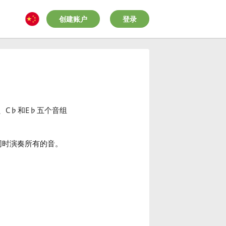
创建账户
登录
、C
♭
和E
♭
五个音组
同时演奏所有的音。