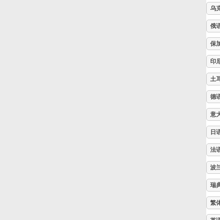
乌
Русский
俄
保
Svenska
印
土
Tiếng Việt
德
Türkçe
意
日
Українська
法
波
简体中文
瑞
繁
繁體中文