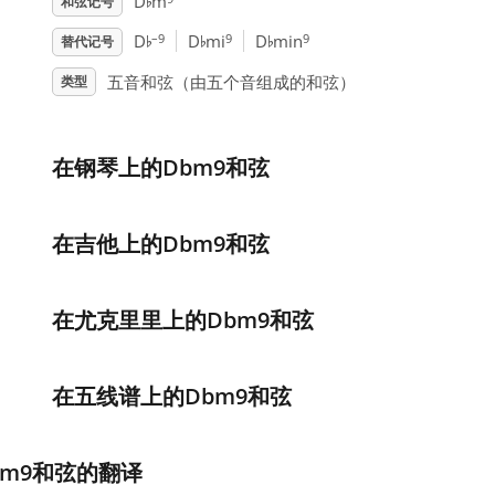
♭
D
m
和弦记号
♭
♭
♭
–9
9
9
D
D
mi
D
min
替代记号
五音和弦（由五个音组成的和弦）
类型
在钢琴上的Dbm9和弦
在吉他上的Dbm9和弦
在尤克里里上的Dbm9和弦
在五线谱上的Dbm9和弦
bm9和弦的翻译