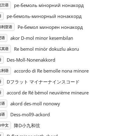
ре-бемоль мінорний нонакорд
克兰语
ре-бемоль-минорный нонаккорд
语
Ре-бемол минорен нонакорд
加利亚语
akor D-mol minor kesembilan
尼语
Re bemol minör dokuzlu akoru
耳其语
Des-Moll-Nonenakkord
语
accordo di Re bemolle nona minore
大利语
Dフラット マイナーナインスコード
语
accord de Ré bémol neuvième mineure
语
akord des-moll nonowy
兰语
Dess-moll9-ackord
典语
降D小九和弦
体中文