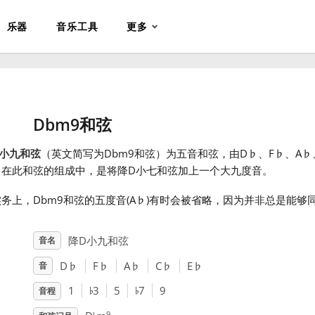
乐器
音乐工具
更多
Dbm9和弦
D小九和弦
（英文简写为Dbm9和弦）为五音和弦，由D
♭
、F
♭
、A
♭
。在此和弦的组成中，是将降D小七和弦加上一个大九度音。
务上，Dbm9和弦的五度音(A
♭
)有时会被省略，因为并非总是能够
降D小九和弦
音名
D
♭
F
♭
A
♭
C
♭
E
♭
音
♭
♭
1
3
5
7
9
音程
9