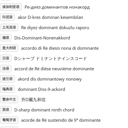
Ре-диез доминантов нонакорд
保加利亚语
Русский
akor D-kres dominan kesembilan
印尼语
Re diyez dominant dokuzlu raporu
土耳其语
Svenska
Dis-Dominant-Nonenakkord
德语
accordo di Re diesis nona di dominante
Tiếng Việt
意大利语
Dシャープ ドミナントナインスコード
日语
Türkçe
accord de Ré dièse neuvième dominante
法语
akord dis dominantowy nonowy
波兰语
Українська
dominant Diss-9-ackord
瑞典语
升D屬九和弦
繁体中文
简体中文
D-sharp dominant ninth chord
英语
acorde de Ré sustenido de 9ª dominante
葡萄牙语
繁體中文