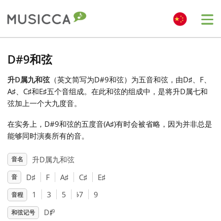
Me
Bahasa Indonesia
D#9和弦
升D属九和弦
（英文简写为D#9和弦）为五音和弦，由D
♯
、F
、
Български
A
♯
、C
♯
和E
♯
五个音组成。在此和弦的组成中，是将升D属七和
弦加上一个大九度音。
Dansk
在实务上，D#9和弦的五度音(A
♯
)有时会被省略，因为并非总是
能够同时演奏所有的音。
Deutsch
升D属九和弦
音名
D
♯
F
A
♯
C
♯
E
♯
音
English
♭
1
3
5
7
9
音程
♯
Español
9
D
和弦记号