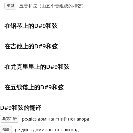
五音和弦（由五个音组成的和弦）
类型
Français
在钢琴上的D#9和弦
한국어
在吉他上的D#9和弦
हिन्दी
在尤克里里上的D#9和弦
Italiano
在五线谱上的D#9和弦
日本語
D#9和弦的翻译
Polski
ре-дієз домінантний нонакорд
乌克兰语
Português
ре-диез-доминантнонаккорд
俄语