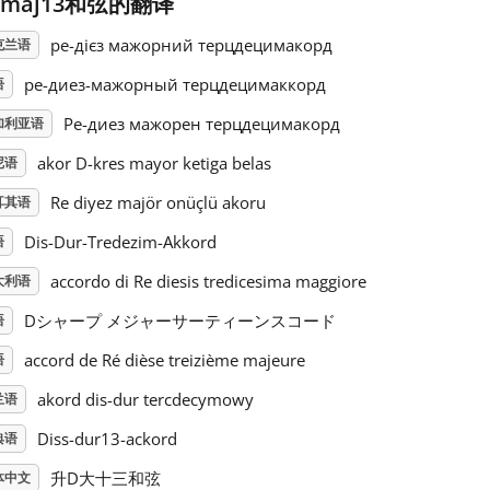
#maj13和弦的翻译
ре-дієз мажорний терцдецимакорд
克兰语
ре-диез-мажорный терцдецимаккорд
语
Ре-диез мажорен терцдецимакорд
加利亚语
akor D-kres mayor ketiga belas
尼语
Re diyez majör onüçlü akoru
耳其语
Dis-Dur-Tredezim-Akkord
语
accordo di Re diesis tredicesima maggiore
大利语
Dシャープ メジャーサーティーンスコード
语
accord de Ré dièse treizième majeure
语
akord dis-dur tercdecymowy
兰语
Diss-dur13-ackord
典语
升D大十三和弦
体中文