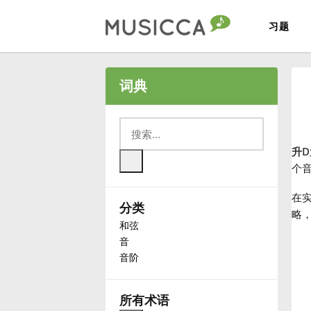
习题
Bahasa Indonesia
词典
Български
升
Dansk
个
在实
分类
Deutsch
略
和弦
音
English
音阶
Español
所有术语