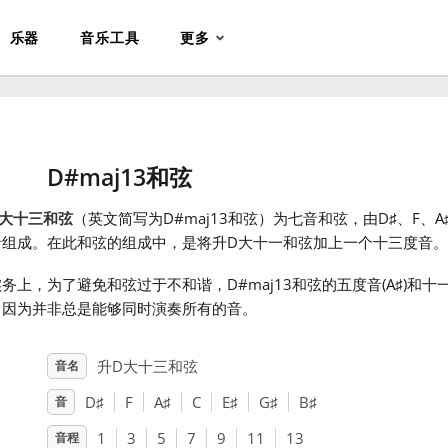
乐器
音乐工具
更多
D#maj13和弦
D大十三和弦
（英文简写为D#maj13和弦）为七音和弦，由D
♯
、F
、A
音组成。在此和弦的组成中，是将升D大十一和弦加上一个十三度音。
务上，为了避免和弦过于不和谐，D#maj13和弦的五度音(A
♯
)和十
，因为并非总是能够同时演奏所有的音。
升D大十三和弦
音名
D
♯
F
A
♯
C
E
♯
G
♯
B
♯
音
1
3
5
7
9
11
13
音程