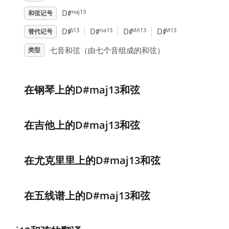
♯
maj13
D
和弦记号
♯
♯
♯
♯
Δ13
ma13
MA13
M13
D
D
D
D
替代记号
七音和弦（由七个音组成的和弦）
类型
在钢琴上的D#maj13和弦
在吉他上的D#maj13和弦
在尤克里里上的D#maj13和弦
在五线谱上的D#maj13和弦