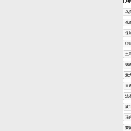
D
Русский
乌
俄
Svenska
保
印
Tiếng Việt
土
德
Türkçe
意
日
Українська
法
简体中文
波
瑞
繁體中文
繁