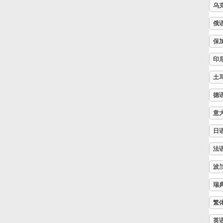
乌
Русский
俄
保
Svenska
印
土
Tiếng Việt
德
意
Türkçe
日
Українська
法
波
简体中文
瑞
繁
繁體中文
英