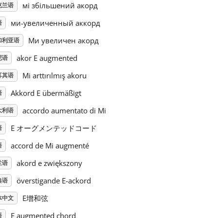
мі збільшений акорд
克兰语
ми-увеличенный аккорд
语
Ми увеличен акорд
加利亚语
akor E augmented
尼语
Mi arttırılmış akoru
耳其语
Akkord E übermäßigt
语
accordo aumentato di Mi
大利语
E オーグメンテッドコード
语
accord de Mi augmenté
语
akord e zwiększony
兰语
överstigande E-ackord
典语
E增和弦
体中文
E augmented chord
语