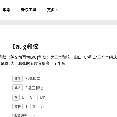
乐器
音乐工具
更多
Eaug和弦
和弦
（英文简写为Eaug和弦）为三音和弦，由E、G
♯
和B
♯
三个音组成
，是将E大三和弦的五度音提高一个半音。
E 增和弦
音名
E增三和弦
异名
E
G
♯
B
♯
音
♯
1
3
5
音程
+
E
和弦记号